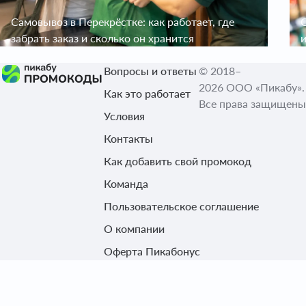
Самовывоз в Перекрёстке: как работает, где
С
забрать заказ и сколько он хранится
и
Вопросы и ответы
© 2018–
2026 ООО «Пикабу».
Как это работает
Все права защищены
Условия
Контакты
Как добавить свой промокод
Команда
Пользовательское соглашение
О компании
Оферта Пикабонус