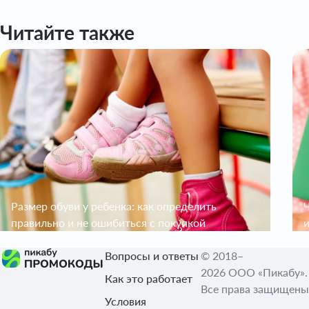
Читайте также
Размер обуви у ребенка: как определить
правильно и не ошибиться с покупкой
и
Вопросы и ответы
© 2018–
2026 ООО «Пикабу».
Как это работает
Все права защищены
Условия