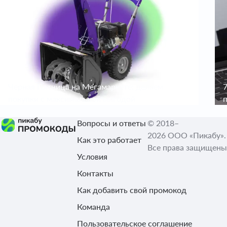
Черная Пятница на Мегамаркете: делаем
покупки с максимальной выгодой
п
Вопросы и ответы
© 2018–
2026 ООО «Пикабу».
Как это работает
Все права защищены
Условия
Контакты
Как добавить свой промокод
Команда
Пользовательское соглашение