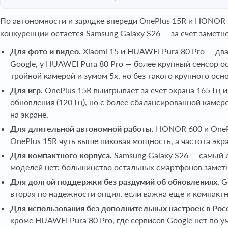
По автономности и зарядке впереди OnePlus 15R и HONOR 60
конкуренции остается Samsung Galaxy S26 — за счет заметн
Для фото и видео.
Xiaomi 15 и HUAWEI Pura 80 Pro — два
Google, у HUAWEI Pura 80 Pro — более крупный сенсор о
тройной камерой и зумом 5x, но без такого крупного осно
Для игр.
OnePlus 15R выигрывает за счет экрана 165 Гц 
обновления (120 Гц), но с более сбалансированной каме
на экране.
Для длительной автономной работы.
HONOR 600 и OnePl
OnePlus 15R чуть выше пиковая мощность, а частота экр
Для компактного корпуса.
Samsung Galaxy S26 — самый 
моделей нет: большинство остальных смартфонов заметн
Для долгой поддержки без раздумий об обновлениях.
Go
вторая по надежности опция, если важна еще и компактн
Для использования без дополнительных настроек в Рос
кроме HUAWEI Pura 80 Pro, где сервисов Google нет по 