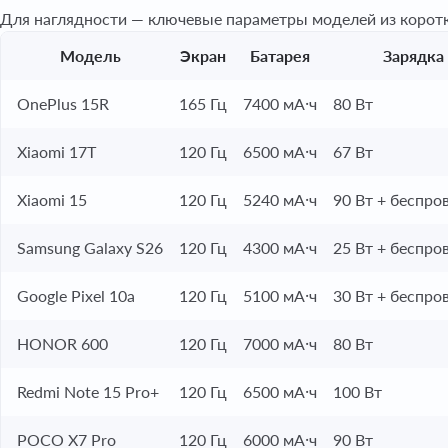
Для наглядности — ключевые параметры моделей из коротк
Модель
Экран
Батарея
Зарядка
OnePlus 15R
165 Гц
7400 мА·ч
80 Вт
Xiaomi 17T
120 Гц
6500 мА·ч
67 Вт
Xiaomi 15
120 Гц
5240 мА·ч
90 Вт + беспро
Samsung Galaxy S26
120 Гц
4300 мА·ч
25 Вт + беспро
Google Pixel 10a
120 Гц
5100 мА·ч
30 Вт + беспро
HONOR 600
120 Гц
7000 мА·ч
80 Вт
Redmi Note 15 Pro+
120 Гц
6500 мА·ч
100 Вт
POCO X7 Pro
120 Гц
6000 мА·ч
90 Вт