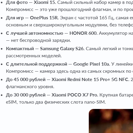
Для фото — Xiaomi 15.
Самый сильный набор камер в под
Компромисс — это уже прошлогодний флагман, и по прои
Для игр — OnePlus 15R.
Экран с частотой 165 Гц, самая 
основным и сверхширокоугольным модулями, без телефо
С лучшей автономностью — HONOR 600.
Аккумулятор на
— нет беспроводной зарядки.
Компактный — Samsung Galaxy S26.
Самый легкий и тонки
рассмотренных моделей.
С длительной поддержкой — Google Pixel 10a.
У линейки
Компромисс — камера здесь одна из самых скромных по 
До 45 000 рублей — Xiaomi Redmi Note 15 Pro+ 5G NFC.
2
флагманского уровня.
До 30 000 рублей — Xiaomi POCO X7 Pro.
Крупная батаре
eSIM, только два физических слота nano-SIM.