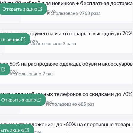
Всё по 99 рублей для новичков + бесплатная доставка
Открыть акцию
Активна до 31 дек. 2026
Использовано 9763 раза
 купить инструменты и автотовары с выгодой до 70%
ть акцию
а до 17 авг. 2026
Использовано 3 раза
до 80% на распродаже одежды, обуви и аксессуаров
ю
вг. 2026
Использовано 7 раз
ехлы для мобильных телефонов со скидками до 70%
Открыть акцию
-70%
Активна до 31 авг. 2026
Использовано 685 раз
альное предложение: до -60% на спортивные товары
рыть акцию
%
вна до 17 авг. 2026