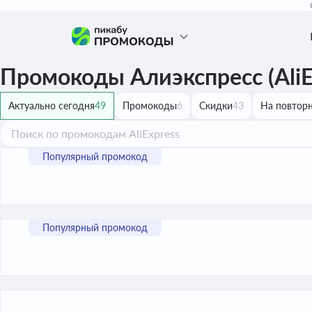
Промокоды Алиэкспресс (AliEx
Актуально сегодня
49
Промокоды
6
Скидки
43
На повторн