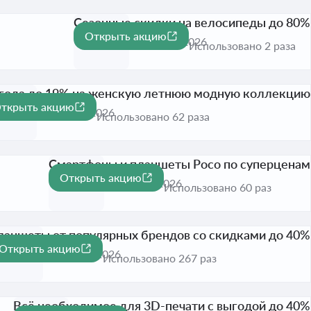
Сезонные скидки на велосипеды до 80%
Открыть акцию
-80%
Активна до 17 авг. 2026
Использовано 2 раза
года до 19% на женскую летнюю модную коллекцию
ткрыть акцию
-19%
ктивна до 31 авг. 2026
Использовано 62 раза
Смартфоны и планшеты Poco по суперценам
Открыть акцию
Активна до 31 авг. 2026
Использовано 60 раз
ланшеты от популярных брендов со скидками до 40%
Открыть акцию
-40%
Активна до 31 авг. 2026
Использовано 267 раз
Всё необходимое для 3D-печати с выгодой до 40%