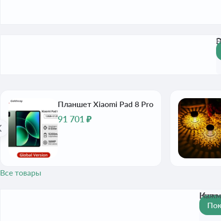
Э
Н
Планшет Xiaomi Pad 8 Pro
91 701 ₽
Все товары
Купо
Нажми
Пок
30
Акт