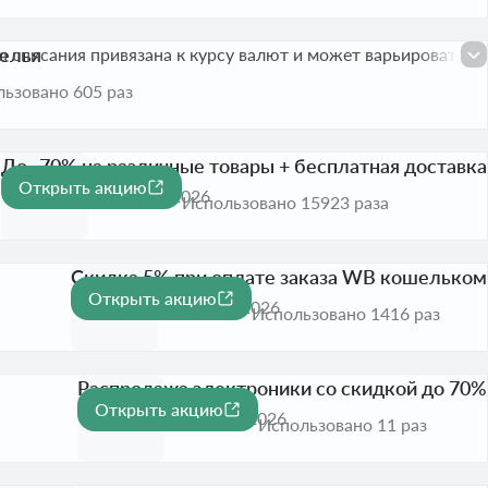
белья
а списания привязана к курсу валют и может варьироваться.
ьзовано 605 раз
До -70% на различные товары + бесплатная доставка
Открыть акцию
-70%
Активна до 31 авг. 2026
Использовано 15923 раза
Скидка 5% при оплате заказа WB кошельком
Открыть акцию
-5%
Активна до 10 авг. 2026
Использовано 1416 раз
Распродажа электроники со скидкой до 70%
Открыть акцию
-70%
Активна до 17 авг. 2026
Использовано 11 раз