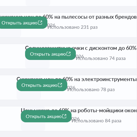
нижение цен до 60% на пылесосы от разных брендов
Открыть акцию
-60%
Активна до 31 авг. 2026
Использовано 231 раз
Солнцезащитные очки с дисконтом до 60%
Открыть акцию
-60%
Активна до 31 авг. 2026
Использовано 74 раза
Снижение цен до 60% на электроинструменты
Открыть акцию
-60%
Активна до 31 авг. 2026
Использовано 78 раз
Цены ниже до 60% на роботы-мойщики окон
Открыть акцию
-60%
Активна до 31 авг. 2026
Использовано 84 раза