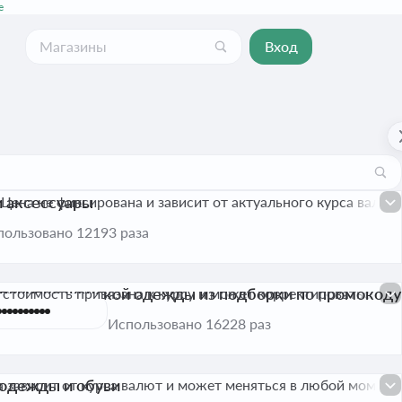
е
Вход
и аксессуары
Цена не фиксирована и зависит от актуального курса валют.
пользовано 12193 раза
 покупке женской одежды из подборки по промокоду
 стоимость привязана к курсу и может корректироваться.
рено
Использовано 16228 раз
 одежды и обуви
а зависит от курса валют и может меняться в любой момент.