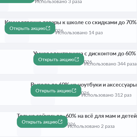
Использовано 3 раза
Канцелярские товары к школе со скидками до 70%
Открыть акцию
-70%
Активна до 31 авг. 2026
Использовано 14 раз
Умная электроника с дисконтом до 60%
Открыть акцию
-60%
Активна до 31 авг. 2026
Использовано 344 раза
Выгода до 60% на ноутбуки и аксессуары
Открыть акцию
-60%
Активна до 31 авг. 2026
Использовано 312 раз
Только сейчас: до -60% на всё для мам и детей
Открыть акцию
-60%
Активна до 17 авг. 2026
Использовано 2 раза