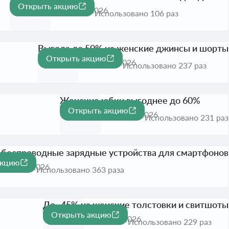
Открыть акцию
-40%
Активна до 31 авг. 2026
Использовано 106 раз
Выгода до 50% на женские джинсы и шорты
Открыть акцию
-50%
Активна до 31 авг. 2026
Использовано 237 раз
Женские юбки выгоднее до 60%
Открыть акцию
-60%
Активна до 31 авг. 2026
Использовано 231 раз
 беспроводные зарядные устройства для смартфонов
акцию
 31 авг. 2026
Использовано 363 раза
До -45% на женские толстовки и свитшоты
Открыть акцию
-45%
Активна до 31 авг. 2026
Использовано 229 раз