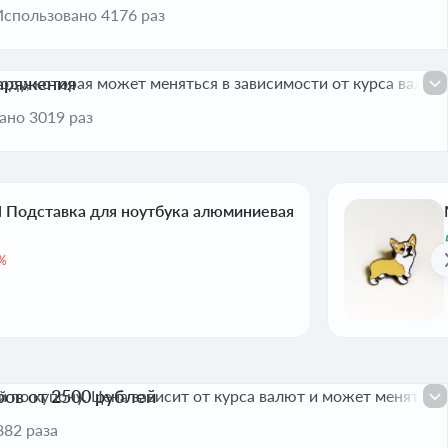
Использовано 4176 раз
наряжения
ду, которая может меняться в зависимости от курса валют.
ано 3019 раз
Подставка для ноутбука алюминиевая
%
ров от 2500 рублей
по купону. Цена зависит от курса валют и может меняться.
882 раза