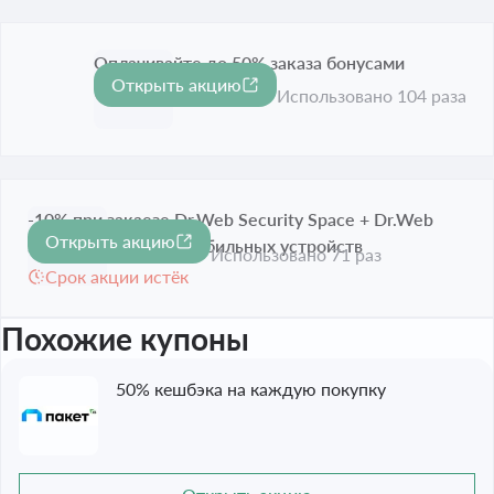
Оплачивайте до 50% заказа бонусами
Открыть акцию
Срок акции истёк
Использовано 104 раза
-10% при закаезе Dr.Web Security Space + Dr.Web
Открыть акцию
-10%
Security Space для мобильных устройств
Использовано 71 раз
Срок акции истёк
Похожие купоны
50% кешбэка на каждую покупку