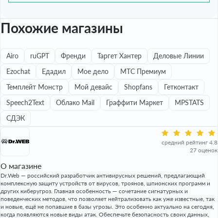
Похожие магазины
Airo
ruGPT
Френди
Таргет Хантер
Деловые Линии
Ezochat
Едадил
Мое дело
МТС Премиум
Темплейт Монстр
Мой девайс
Shopfans
Гетконтакт
Speech2Text
Облако Mail
Граффити Маркет
MPSTATS
СДЭК
средний рейтинг 4.8
27 оценок
О магазине
Dr.Web — российский разработчик антивирусных решений, предлагающий
комплексную защиту устройств от вирусов, троянов, шпионских программ и
других киберугроз. Главная особенность — сочетание сигнатурных и
поведенческих методов, что позволяет нейтрализовать как уже известные, так
и новые, ещё не попавшие в базы угрозы. Это особенно актуально на сегодня,
когда появляются новые виды атак. Обеспечьте безопасность своих данных,