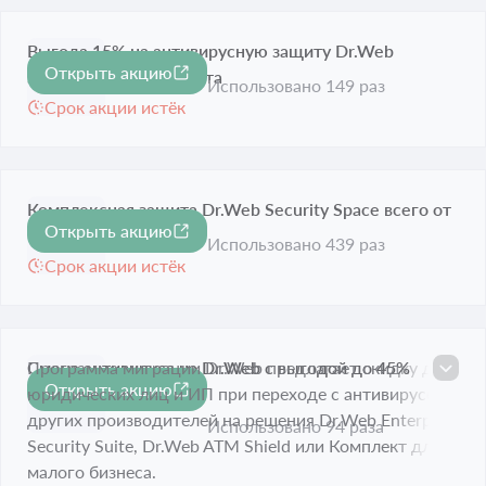
Выгода 15% на антивирусную защиту Dr.Web
Открыть акцию
-15%
Security Space к 8 марта
Использовано 149 раз
Срок акции истёк
Комплексная защита Dr.Web Security Space всего от
Открыть акцию
1499 рублей
Использовано 439 раз
Срок акции истёк
Смена антивируса на Dr.Web с выгодой до 45%
Программа миграции Dr.Web предлагает скидку для
Открыть акцию
юридических лиц и ИП при переходе с антивирусов
Срок акции истёк
других производителей на решения Dr.Web Enterprise
Использовано 94 раза
Security Suite, Dr.Web ATM Shield или Комплект для
малого бизнеса.