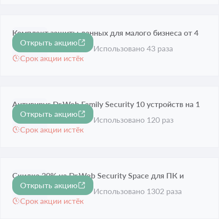
Комплект защиты данных для малого бизнеса от 4
Открыть акцию
950 рублей
Использовано 43 раза
Срок акции истёк
Антивирус Dr.Web Family Security 10 устройств на 1
Открыть акцию
год за 899 рублей
Использовано 120 раз
Срок акции истёк
Скидка 20% на Dr.Web Security Space для ПК и
Открыть акцию
-20%
мобильных устройств
Использовано 1302 раза
Срок акции истёк