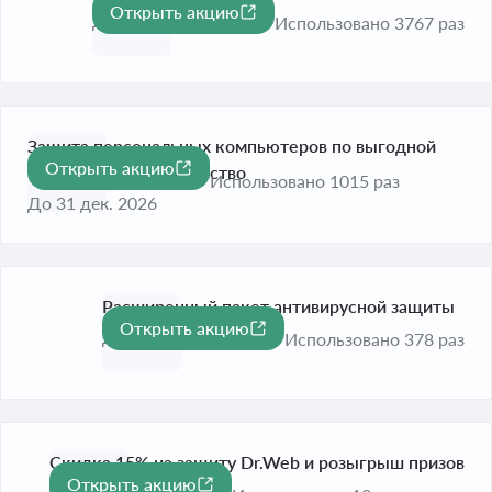
Открыть акцию
До 31 дек. 2026
Использовано 3767 раз
Защита персональных компьютеров по выгодной
Открыть акцию
цене в год за 1 устройство
Использовано 1015 раз
До 31 дек. 2026
Расширенный пакет антивирусной защиты
Открыть акцию
До 31 дек. 2026
Использовано 378 раз
Скидка 15% на защиту Dr.Web и розыгрыш призов
Открыть акцию
-15%