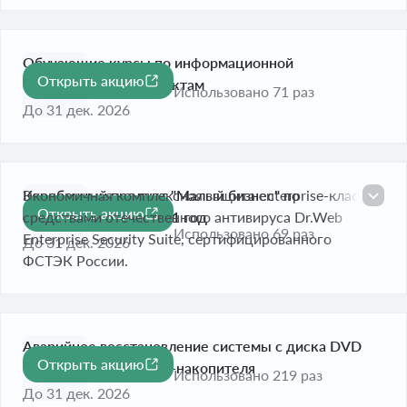
Обучающие курсы по информационной
Открыть акцию
безопасности и продуктам
Использовано 71 раз
До 31 дек. 2026
Коробочный продукт "Малый бизнес" по
Экономичная комплексная защита enterprise-класса
Открыть акцию
оптимальной цене на 1 год
средствами отечественного антивируса Dr.Web
Использовано 69 раз
Enterprise Security Suite, сертифицированного
До 31 дек. 2026
ФСТЭК России.
Аварийное восстановление системы с диска DVD
Открыть акцию
или загрузочного USB-накопителя
Использовано 219 раз
До 31 дек. 2026