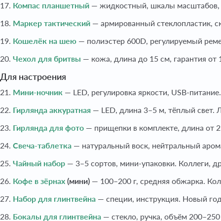
17.
Компас планшетный
— жидкостный, шкалы масштабов, в
18.
Маркер тактический
— армированный стеклопластик, ск
19.
Кошелёк на шею
— полиэстер 600D, регулируемый реме
20.
Чехол для бритвы
— кожа, длина до 15 см, гарантия от
Для настроения
21.
Мини-ночник
— LED, регулировка яркости, USB-питание
22.
Гирлянда аккуратная
— LED, длина 3–5 м, тёплый свет.
23.
Гирлянда для фото
— прищепки в комплекте, длина от 2
24.
Свеча-таблетка
— натуральный воск, нейтральный арома
25.
Чайный набор
— 3–5 сортов, мини-упаковки. Коллеги, д
26.
Кофе в зёрнах
(мини)
— 100–200 г, средняя обжарка. Кол
27.
Набор для глинтвейна
— специи, инструкция. Новый год
28.
Бокалы для глинтвейна
— стекло, ручка, объём 200–250