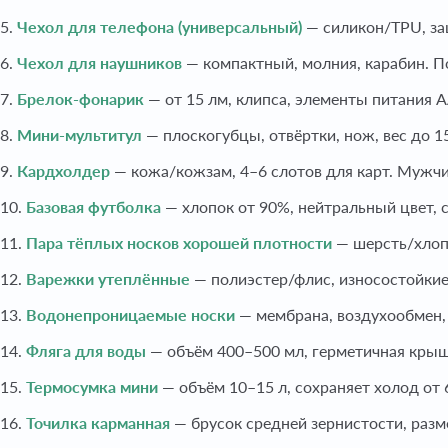
5.
Чехол для телефона (универсальный)
— силикон/TPU, за
6.
Чехол для наушников
— компактный, молния, карабин. П
7.
Брелок-фонарик
— от 15 лм, клипса, элементы питания
8.
Мини-мультитул
— плоскогубцы, отвёртки, нож, вес до 1
9.
Кардхолдер
— кожа/кожзам, 4–6 слотов для карт. Муж
10.
Базовая футболка
— хлопок от 90%, нейтральный цвет,
11.
Пара тёплых носков хорошей плотности
— шерсть/хлоп
12.
Варежки утеплённые
— полиэстер/флис, износостойкие
13.
Водонепроницаемые носки
— мембрана, воздухообмен, 
14.
Фляга для воды
— объём 400–500 мл, герметичная крыш
15.
Термосумка мини
— объём 10–15 л, сохраняет холод от 
16.
Точилка карманная
— брусок средней зернистости, разм