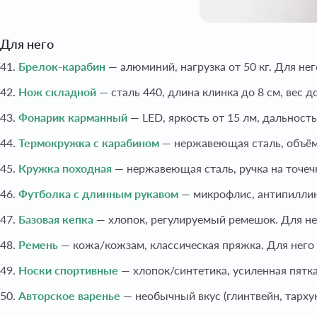
Для него
41.
Брелок-карабин
— алюминий, нагрузка от 50 кг. Для не
42.
Нож складной
— сталь 440, длина клинка до 8 см, вес д
43.
Фонарик карманный
— LED, яркость от 15 лм, дальность
44.
Термокружка с карабином
— нержавеющая сталь, объём
45.
Кружка походная
— нержавеющая сталь, ручка на точеч
46.
Футболка с длинным рукавом
— микрофлис, антипиллинг
47.
Базовая кепка
— хлопок, регулируемый ремешок. Для не
48.
Ремень
— кожа/кожзам, классическая пряжка. Для него
49.
Носки спортивные
— хлопок/синтетика, усиленная пятка
50.
Авторское варенье
— необычный вкус (глинтвейн, тархун