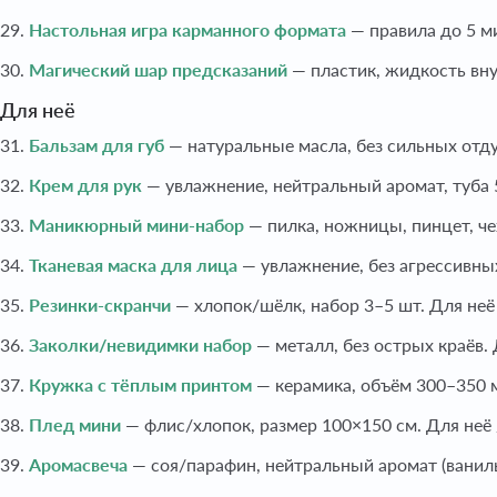
29.
Настольная игра карманного формата
— правила до 5 ми
30.
Магический шар предсказаний
— пластик, жидкость вну
Для неё
31.
Бальзам для губ
— натуральные масла, без сильных отду
32.
Крем для рук
— увлажнение, нейтральный аромат, туба 
33.
Маникюрный мини-набор
— пилка, ножницы, пинцет, че
34.
Тканевая маска для лица
— увлажнение, без агрессивны
35.
Резинки-скранчи
— хлопок/шёлк, набор 3–5 шт. Для неё
36.
Заколки/невидимки набор
— металл, без острых краёв.
37.
Кружка с тёплым принтом
— керамика, объём 300–350 м
38.
Плед мини
— флис/хлопок, размер 100×150 см. Для неё 
39.
Аромасвеча
— соя/парафин, нейтральный аромат (ваниль