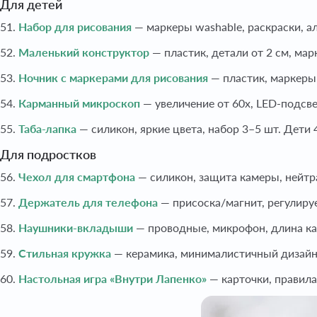
Для детей
51.
Набор для рисования
— маркеры washable, раскраски, а
52.
Маленький конструктор
— пластик, детали от 2 см, ма
53.
Ночник с маркерами для рисования
— пластик, маркеры-
54.
Карманный микроскоп
— увеличение от 60x, LED-подсве
55.
Таба-лапка
— силикон, яркие цвета, набор 3–5 шт. Дети 
Для подростков
56.
Чехол для смартфона
— силикон, защита камеры, нейтр
57.
Держатель для телефона
— присоска/магнит, регулиру
58.
Наушники-вкладыши
— проводные, микрофон, длина ка
59.
Стильная кружка
— керамика, минималистичный дизайн
60.
Настольная игра «Внутри Лапенко»
— карточки, правила