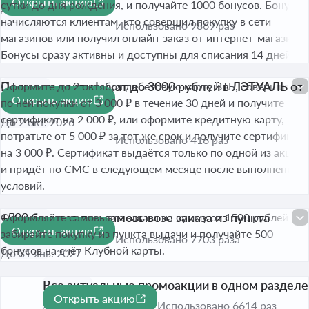
Открыть акцию
сутки до дня рождения, и получайте 1000 бонусов. Бонусы
До 31 янв. 2027
начисляются клиентам, кто совершил покупку в сети
Использовано 9869 раз
магазинов или получил онлайн-заказ от интернет-магазина.
Бонусы сразу активны и доступны для списания 14 дней.
Получите сертификат до 3000 рублей в ЛЭТУАЛЬ от
Оформите до 2 октября дебетовую карту ВТБ, совершите
Открыть акцию
ВТБ
по ней покупки от 3 000 ₽ в течение 30 дней и получите
сертификат на 2 000 ₽, или оформите кредитную карту,
До 2 окт. 2026
потратьте от 5 000 ₽ за тот же срок и получите сертификат
Использовано 416 раз
на 3 000 ₽. Сертификат выдаётся только по одной из акций
и придёт по СМС в следующем месяце после выполнения
условий.
+500 бонусов при самовывозе заказа из пункта
Оформляйте самовывоз заказа на сумму от 1500 рублей,
Открыть акцию
выдачи
забирайте покупку из пункта выдачи и получайте 500
Использовано 7703 раза
бонусов на счёт Клубной карты.
До 31 янв. 2027
Все актуальные промоакции в одном разделе
Открыть акцию
До 31 дек. 2026
Использовано 6614 раз