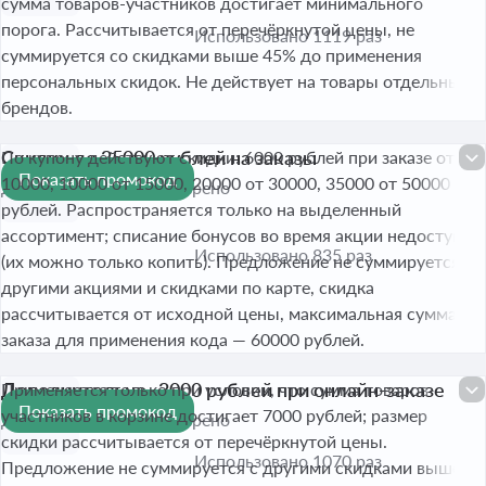
сумма товаров-участников достигает минимального
порога. Рассчитывается от перечёркнутой цены, не
Использовано 1119 раз
суммируется со скидками выше 45% до применения
персональных скидок. Не действует на товары отдельных
брендов.
Скидки до 35000 рублей на заказы
По купону действуют скидки: 6000 рублей при заказе от
Показать промокод
35000₽
10000, 10000 от 15000, 20000 от 30000, 35000 от 50000
До 31 авг. 2026
Проверено
рублей. Распространяется только на выделенный
ассортимент; списание бонусов во время акции недоступно
Использовано 835 раз
(их можно только копить). Предложение не суммируется с
другими акциями и скидками по карте, скидка
рассчитывается от исходной цены, максимальная сумма
заказа для применения кода — 60000 рублей.
Дополнительно -3000 рублей при онлайн-заказе
Применяется только при условии, что сумма товаров-
Показать промокод
3 000 ₽
участников в корзине достигает 7000 рублей; размер
До 17 авг. 2026
Проверено
скидки рассчитывается от перечёркнутой цены.
Использовано 1070 раз
Предложение не суммируется с другими скидками выше