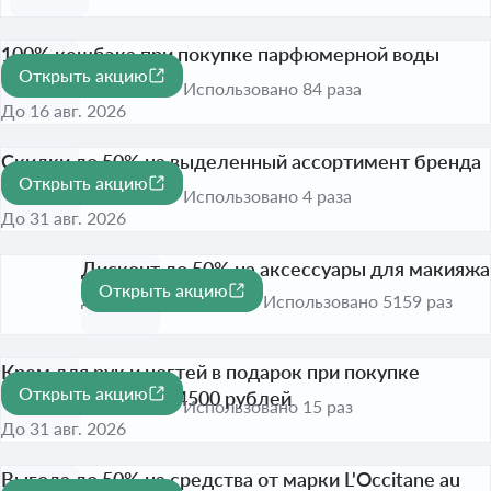
100% кешбэка при покупке парфюмерной воды
Открыть акцию
SARANGHAEYO
Использовано 84 раза
До 16 авг. 2026
Скидки до 50% на выделенный ассортимент бренда
Открыть акцию
Green Mama
-50%
Использовано 4 раза
До 31 авг. 2026
Дисконт до 50% на аксессуары для макияжа
Открыть акцию
-50%
До 31 дек. 2026
Использовано 5159 раз
Крем для рук и ногтей в подарок при покупке
Открыть акцию
бренда Caudalie на 4500 рублей
Использовано 15 раз
До 31 авг. 2026
Выгода до 50% на средства от марки L'Occitane au