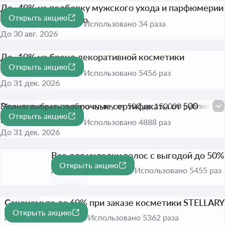
До -49% на подборку мужского ухода и парфюмерии
Открыть акцию
от Вани Дмитриенко
-49%
Использовано 34 раза
До 30 авг. 2026
До -10% на бренд декоративной косметики
Открыть акцию
VIVIENNE SABO
-10%
Использовано 5456 раз
До 31 дек. 2026
Электронные подарочные сертификаты от 500
Можно выбрать любую сумму от 500 до 150000 рублей.
Открыть акцию
рублей
Использовано 4888 раз
До 31 дек. 2026
Все для укладки волос с выгодой до 50%
Открыть акцию
-50%
До 31 дек. 2026
Использовано 5455 раз
Сэкономьте до 60% при заказе косметики STELLARY
Открыть акцию
-60%
До 31 дек. 2026
Использовано 5362 раза