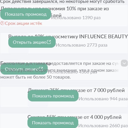
Срок действия завершился, но некоторые могут сработать
Дополнительная экономия 10% при заказе из
Показать промокод
подборки от 4000 рублей
-10%
Использовано 1390 раз
Срок акции истёк
Выгода до 10% на косметику INFLUENCE BEAUTY
Открыть акцию
-10%
Срок акции истёк
Использовано 2773 раза
Бесплатная доставка
Бесплатная доставка предоставляется при заказе на сумму
Открыть акцию
от 1000 рублей. Обратите внимание, что в одном заказе
Срок акции истёк
Использовано 4306 раз
может быть не более 50 товаров.
Дисконт 25% при заказе от 7 000 рублей
Показать промокод
-25%
Срок акции истёк
Использовано 944 раза
Скидка 15% при заказе от 4 000 рублей
Показать промокод
-15%
Срок акции истёк
Использовано 2660 раз