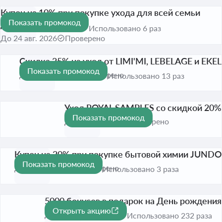
Купон на 10% при покупке ухода для всей семьи
Показать промокод
ДИТАЛИР
-10%
Использовано 6 раз
До 24 авг. 2026
Проверено
Скидка 25% на уход от LIMI'MI, LEBELAGE и EKEL
Показать промокод
-25%
До 16 авг. 2026
Проверено
Использовано 13 раз
Уход ROYAL SAMPLES со скидкой 20%
Показать промокод
-20%
До 31 авг. 2026
Проверено
Купон на 20% при покупке бытовой химии JUNDO
Показать промокод
-20%
До 31 авг. 2026
Проверено
Использовано 3 раза
5000 бонусов в подарок на День рождения
Открыть акцию
До 31 авг. 2026
Использовано 232 раза