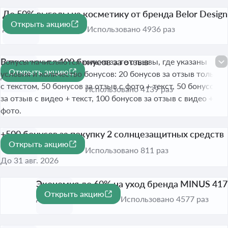
До 50% выгоды на косметику от бренда Belor Design
Открыть акцию
-50%
До 31 дек. 2026
Использовано 4936 раз
В подарок до 100 бонусов за отзыв
Бонусы начисляются только за те отзывы, где указаны
Открыть акцию
условия и количество бонусов: 20 бонусов за отзыв только
До 31 янв. 2027
с текстом, 50 бонусов за отзыв с фото + текст, 50 бонусов
Использовано 4139 раз
за отзыв с видео + текст, 100 бонусов за отзыв с видео +
фото.
+500 бонусов за покупку 2 солнцезащитных средств
Открыть акцию
NIVEA
Использовано 811 раз
До 31 авг. 2026
Экономия до 60% на уход бренда MINUS 417
Открыть акцию
-60%
До 31 дек. 2026
Использовано 4577 раз