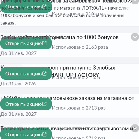
Получите 1000 бонусов за самовывоз + кешбэк 5%
При оформлении заказа от 1500 рублей с выбором способа
Открыть акцию
получения «самовывоз из магазина ЛЭТУАЛЬ» начисляется
До 31 дек. 2026
Использовано 1165 раз
1000 бонусов и кешбэк 5% бонусами после получения
заказа.
1 и 15 числа каждого месяца по 1000 бонусов
Бонусы действуют 14 дней.
Открыть акцию
премиум-клиентам
Использовано 2163 раза
До 31 янв. 2027
Косметичка в подарок при покупке 3 любых
Открыть акцию
продуктов бренда MAKE UP FACTORY
Использовано 21 раз
До 31 авг. 2026
+500 бонусов при самовывозе заказа из магазина от
Открыть акцию
1500 рублей
Использовано 2713 раз
До 31 янв. 2027
Бесплатная доставка курьером или самовывозом из
Условия различаются в зависимости от города.
Открыть акцию
магазина
Использовано 5712 раз