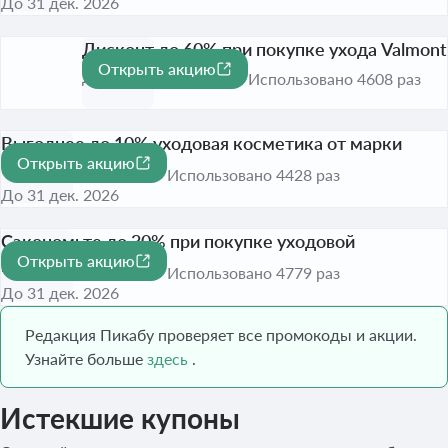
До 31 дек. 2026
Дисконт до 60% при покупке ухода Valmont
Открыть акцию
-60%
До 31 дек. 2026
Использовано 4608 раз
Выгоднее до 10% уходовая косметика от марки
Открыть акцию
ELEMIS
-10%
Использовано 4428 раз
До 31 дек. 2026
Сэкономьте до 30% при покупке уходовой
Открыть акцию
косметики Caudalie
-30%
Использовано 4779 раз
До 31 дек. 2026
Редакция Пикабу проверяет все промокоды и акции.
Узнайте больше
здесь
.
Истекшие купоны