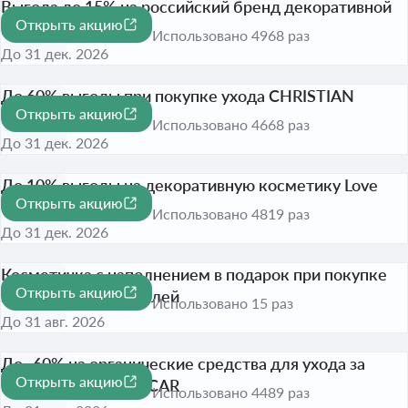
Выгода до 15% на российский бренд декоративной
Открыть акцию
косметики Divage
-15%
Использовано 4968 раз
До 31 дек. 2026
До 60% выгоды при покупке ухода CHRISTIAN
Открыть акцию
BRETON
-60%
Использовано 4668 раз
До 31 дек. 2026
До 10% выгоды на декоративную косметику Love
Открыть акцию
Generation
-10%
Использовано 4819 раз
До 31 дек. 2026
Косметичка с наполнением в подарок при покупке
Открыть акцию
SISLEY на 25000 рублей
Использовано 15 раз
До 31 авг. 2026
До -60% на органические средства для ухода за
Открыть акцию
кожей GREEN SKINCAR
-60%
Использовано 4489 раз