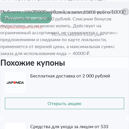
Наберите на 30000 рублей, а заплатите всего 10000
Получите -10000 рублей при заказе от 15000 рублей и
Показать промокод
рублей
20000₽
-20000 рублей - от 30000 рублей. Списание бонусов
недоступно, но их можно копить. Действует на
Срок акции истёк
ограниченный ассортимент, не суммируется с другими
Использовано 5368 раз
предложениями и скидками по карте лояльности,
применяется от верхней цены, а максимальная сумма
заказа для использования кода — 40000 ₽.
Похожие купоны
Бесплатная доставка от 2 000 рублей
Открыть акцию
Средства для ухода за лицом от 533