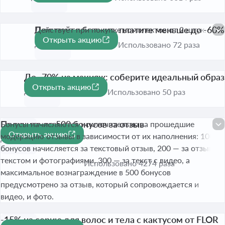
Покупайте больше, платите меньше до -60%
Действует при покупке комплектов от 2 штук.
Открыть акцию
-60%
До 31 авг. 2026
Использовано 72 раза
До -70% на макияж: соберите идеальный образ
Открыть акцию
-70%
До 10 авг. 2026
Использовано 50 раз
Получите до 500 бонусов за отзыв
Бонусы начисляются исключительно за прошедшие
Открыть акцию
модерацию отзывы в зависимости от их наполнения: 100
До 31 янв. 2027
бонусов начисляется за текстовый отзыв, 200 — за отзыв с
текстом и фотографиями, 300 — за текст с видео, а
Использовано 4274 раза
максимальное вознаграждение в 500 бонусов
предусмотрено за отзыв, который сопровождается и
видео, и фото.
-15% на серию для волос и тела с кактусом от FLOR