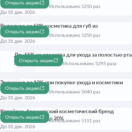
Открыть акцию
Bresil
-50%
Использовано 5210 раз
До 31 дек. 2026
Выгоднее до 50% косметика для губ из
Открыть акцию
ассортимента
-50%
Использовано 5250 раз
До 31 дек. 2026
До -55% на средства для ухода за полостью рта
Открыть акцию
-55%
До 31 дек. 2026
Использовано 5293 раза
Экономия до 10% при покупке ухода и косметики
Открыть акцию
MISSHA
-10%
Использовано 5040 раз
До 31 дек. 2026
Корейско-французский косметический бренд
Открыть акцию
Erborian выгоднее до 20%
-20%
Использовано 5151 раз
До 31 дек. 2026