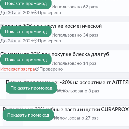
Показать промокод
нужные мелочи
-20%
Использовано 62 раза
До 30 авг. 2026
Проверено
Купон на 30% при покупке косметической
Показать промокод
продукции CELIMAX
-30%
Использовано 34 раза
До 24 авг. 2026
Проверено
Сэкономьте 30% при покупке блеска для губ
Показать промокод
VIVIENNE SABO
-30%
Использовано 14 раз
Истекает завтра
Проверено
Промо‑предложение: -20% на ассортимент АЛТЕЯ
Показать промокод
-20%
До 31 авг. 2026
Проверено
Использовано 8 раз
Выгоднее на 20% зубные пасты и щетки CURAPROX
Показать промокод
-20%
До 9 авг. 2026
Проверено
Использовано 27 раз