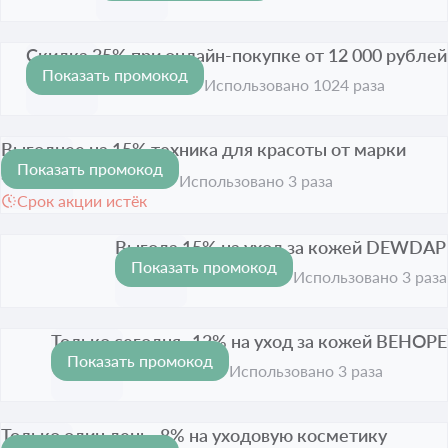
Скидка 35% при онлайн-покупке от 12 000 рублей
Показать промокод
-35%
Срок акции истёк
Использовано 1024 раза
Выгоднее на 15% техника для красоты от марки
Показать промокод
SAKURA
-15%
Использовано 3 раза
Срок акции истёк
Выгода 15% на уход за кожей DEWDAP
Показать промокод
-15%
Срок акции истёк
Использовано 3 раза
Только сегодня -12% на уход за кожей BEHOPE
Показать промокод
-12%
Срок акции истёк
Использовано 3 раза
Только один день -8% на уходовую косметику