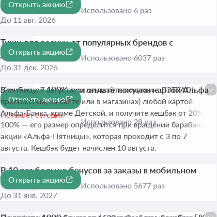
Открыть акцию
DE MAN
-15%
Использовано 6 раз
До 11 авг. 2026
Туши для ресниц от популярных брендов с
Открыть акцию
дисконтом до 70%
-70%
Использовано 6037 раз
До 31 дек. 2026
Кешбэк до 100% при оплате покупки картой Альфа-
В пятницу, 7 августа, оплачивайте покупки в ЛЭТУАЛЬ (в
Открыть акцию
Банка
приложении, на сайте или в магазинах) любой картой
Альфа-Банка, кроме Детской, и получите кешбэк от 20% до
Истекает сегодня
Использовано 28 раз
100% — его размер определится при вращении барабана в
акции «Альфа-Пятницы», которая проходит с 3 по 7
августа. Кешбэк будет начислен 10 августа.
В 10 раз больше бонусов за заказы в мобильном
Открыть акцию
приложении
Использовано 5677 раз
До 31 янв. 2027