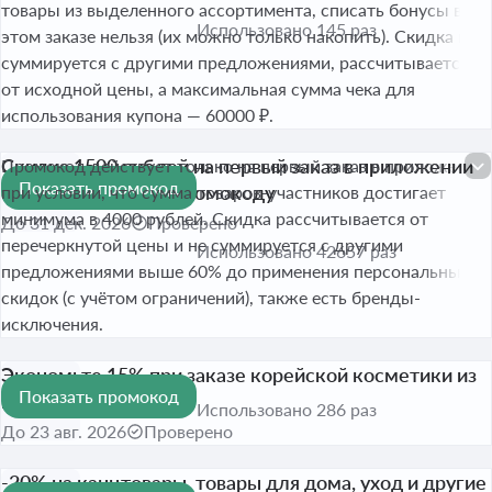
товары из выделенного ассортимента, списать бонусы в
Использовано 145 раз
этом заказе нельзя (их можно только накопить). Скидка не
суммируется с другими предложениями, рассчитывается
от исходной цены, а максимальная сумма чека для
использования купона — 60000 ₽.
Скидка 1500 рублей на первый заказ в приложении
Промокод действует только на первый заказ в приложении
Показать промокод
от 4000 рублей по промокоду
1 500 ₽
при условии, что сумма товаров-участников достигает
минимума в 4000 рублей. Скидка рассчитывается от
До 31 дек. 2026
Проверено
перечеркнутой цены и не суммируется с другими
Использовано 42657 раз
предложениями выше 60% до применения персональных
скидок (с учётом ограничений), также есть бренды-
исключения.
Экономьте 15% при заказе корейской косметики из
Показать промокод
подборки
-15%
Использовано 286 раз
До 23 авг. 2026
Проверено
-20% на канцтовары, товары для дома, уход и другие