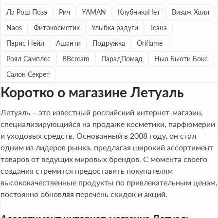
Ла Рош Позэ
Рич
YAMAN
КлубникаНет
Визаж Холл
Naos
Фитокосметик
Улыбка радуги
Теана
Пэрис Нейл
Ашанти
Подружка
Oriflame
Роял Самплес
BBcream
ПарадПомад
Нью Бьюти Бокс
Салон Секрет
Коротко о магазине Летуаль
Летуаль – это известный российский интернет-магазин,
специализирующийся на продаже косметики, парфюмерии
и уходовых средств. Основанный в 2008 году, он стал
одним из лидеров рынка, предлагая широкий ассортимент
товаров от ведущих мировых брендов. С момента своего
создания стремится предоставить покупателям
высококачественные продукты по привлекательным ценам,
постоянно обновляя перечень скидок и акций.