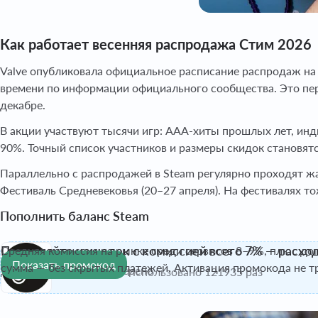
Как работает весенняя распродажа Стим 2026
Valve опубликовала официальное расписание распродаж на 2
времени по информации официального сообщества. Это перв
декабре.
В акции участвуют тысячи игр: AAA-хиты прошлых лет, ин
90%. Точный список участников и размеры скидок становятся
Параллельно с распродажей в Steam регулярно проходят жа
Фестиваль Средневековья (20–27 апреля). На фестивалях то
Пополнить баланс Steam
Пополняйте кошелек с комиссией всего 7% — расхо
Средняя комиссия на рынке среди сервисов 8–9%, плюс доп
Показать промокод
сумма — без скрытых платежей. Активация промокода не тр
До 31 дек. 2026
Проверено
Использовано 121935 раз