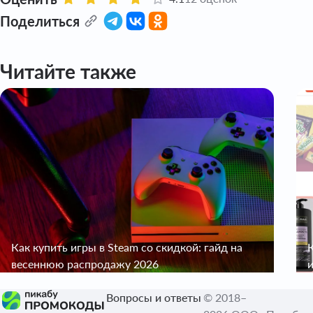
Поделиться
Читайте также
Как купить игры в Steam со скидкой: гайд на
К
весеннюю распродажу 2026
Вопросы и ответы
© 2018–