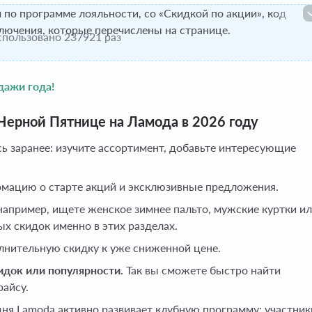
 по программе лояльности, со «Скидкой по акции», код
лючения, которые перечислены на странице.
пользовано 237921 раз
дажи года!
Черной Пятнице на Ламода в 2026 году
ь заранее: изучите ассортимент, добавьте интересующие
рмацию о старте акций и эксклюзивные предложения.
например, ищете женское зимнее пальто, мужские куртки и
ых скидок именно в этих разделах.
нительную скидку к уже сниженной цене.
идок или популярности.
Так вы сможете быстро найти
айсу.
ня Lamoda активно развивает клубную программу: участник