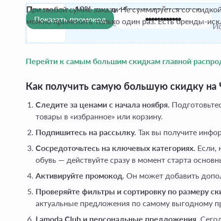
Промокод -10% при любом онлайн-заказе
При любой сумме заказа. Не суммируется со скидкой
Показать промокод
можно применить только один раз. Есть бренды-иск
Активен до 31 дек. 2026
Проверено
Ис
Перейти к самым большим скидкам главной распро
Как получить самую большую скидку на 
Следите за ценами с начала ноября.
Подготовьтес
товары в «избранное» или корзину.
Подпишитесь на рассылку.
Так вы получите инфо
Сосредоточьтесь на ключевых категориях.
Если, 
обувь — действуйте сразу в момент старта основн
Активируйте промокод.
Он может добавить допол
Проверяйте фильтры и сортировку по размеру ск
актуальные предложения по самому выгодному пр
Lamoda Club и персональные предложения.
Сегод