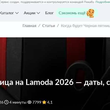
Сервис создан, поддерживается и контролируется командой Пикабу.
Подробне
Каталог
Акции
Блог
Сэкономь ещё
Главная
Статьи
Когда будет Черная пятниц
ница на Lamoda 2026 — даты, 
26
4 минуты
7799
4,1