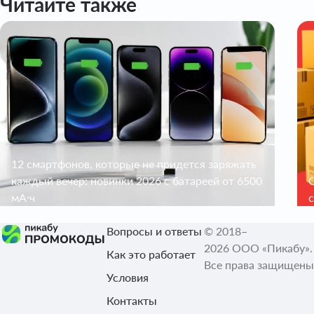
Читайте также
12 смартфонов, которые не придется заряжать
каждый вечер: новинки 2026 с батареей от 6500
С
мА·ч
Вопросы и ответы
© 2018–
2026 ООО «Пикабу».
Как это работает
Все права защищены
Условия
Контакты