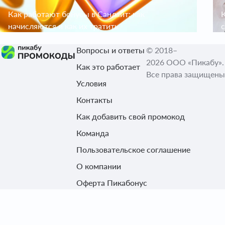
Как работают бонусы в Санлайт: как
К
начисляются и как их тратить
Вопросы и ответы
© 2018–
2026 ООО «Пикабу».
Как это работает
Все права защищены
Условия
Контакты
Как добавить свой промокод
Команда
Пользовательское соглашение
О компании
Оферта Пикабонус