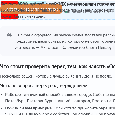
Скидка 1500 рублей для ВСЕХ клиентов при покупке
Можно комбинировать с купоном, который применяется авто
По подписке
Забрать скидку по подписке
15000 рублей рассчитывается после применения основного 
Сэкономьте 1 500₽ на этой покупке.
Подписка 199 ₽/мес · Отм
может быть уменьшена.
На экране оформления заказа сумма доставки рассчи
предварительная сумма, на которую не стоит ориен
учитывать. — Анастасия К., редактор блога Пикабу
Что стоит проверить перед тем, как нажать «О
Несколько вещей, которые лучше выяснить до, а не после.
Четыре вопроса перед подтверждением
Работает ли нужный способ в вашем городе.
Собственна
Петербург, Екатеринбург, Нижний Новгород, Ростов-на-Д
Нужна ли вам примерка.
Если хотите примерить украшени
SUNLIGHT или курьером собственной службы. При получе