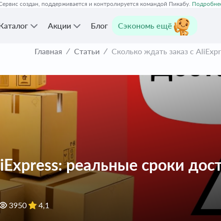
Сервис создан, поддерживается и контролируется командой Пикабу.
Подробне
Каталог
Акции
Блог
Сэкономь ещё
Главная
Статьи
Сколько ждать заказ с AliExp
liExpress: реальные сроки дос
3950
4,1