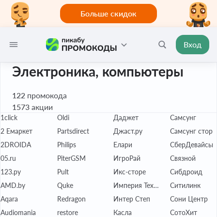
Больше скидок
Вход
Электроника, компьютеры
122
промокода
1573
акции
1click
Oldi
Даджет
Самсунг
2 Емаркет
Partsdirect
Джаст.ру
Самсунг стор
2DROIDA
Philips
Елари
СберДевайсы
05.ru
PiterGSM
ИгроРай
Связной
123.ру
Pult
Икс-сторе
Сибдроид
AMD.by
Quke
Империя Техно
Ситилинк
Aqara
Redragon
Интер Степ
Сони Центр
Audiomania
restore
Касла
СотоХит