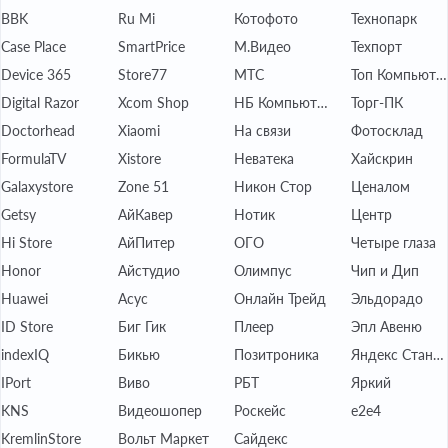
BBK
Ru Mi
Котофото
Технопарк
Case Place
SmartPrice
М.Видео
Техпорт
Device 365
Store77
МТС
Топ Компьютер
Digital Razor
Xcom Shop
НБ Компьютерс
Торг-ПК
Doctorhead
Xiaomi
На связи
Фотосклад
FormulaTV
Xistore
Неватека
Хайскрин
Galaxystore
Zone 51
Никон Стор
Ценалом
Getsy
АйКавер
Нотик
Центр
Hi Store
АйПитер
ОГО
Четыре глаза
Honor
Айстудио
Олимпус
Чип и Дип
Huawei
Асус
Онлайн Трейд
Эльдорадо
ID Store
Биг Гик
Плеер
Эпл Авеню
indexIQ
Бикью
Позитроника
Яндекс Станция
IPort
Виво
РБТ
Яркий
KNS
Видеошопер
Роскейс
е2е4
KremlinStore
Вольт Маркет
Сайдекс