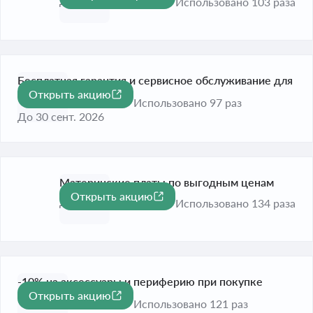
До 31 дек. 2026
Использовано 103 раза
Бесплатная гарантия и сервисное обслуживание для
Открыть акцию
ноутбука и ПК
Использовано 97 раз
До 30 сент. 2026
Материнские платы по выгодным ценам
Открыть акцию
До 30 сент. 2026
Использовано 134 раза
-10% на аксессуары и периферию при покупке
Открыть акцию
-20%
игрового ПК
Использовано 121 раз