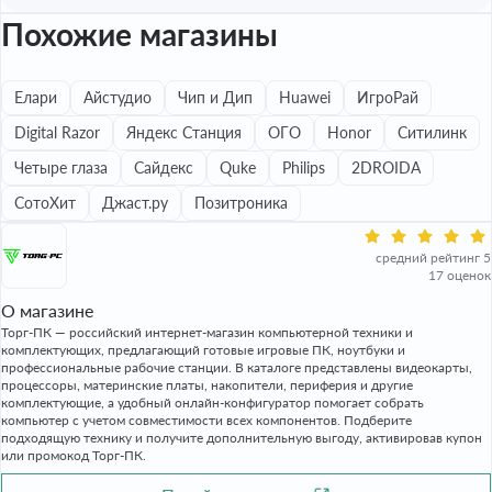
Похожие магазины
Елари
Айстудио
Чип и Дип
Huawei
ИгроРай
Digital Razor
Яндекс Станция
ОГО
Honor
Ситилинк
Четыре глаза
Сайдекс
Quke
Philips
2DROIDA
СотоХит
Джаст.ру
Позитроника
средний рейтинг 5
17 оценок
О магазине
Торг-ПК — российский интернет-магазин компьютерной техники и
комплектующих, предлагающий готовые игровые ПК, ноутбуки и
профессиональные рабочие станции. В каталоге представлены видеокарты,
процессоры, материнские платы, накопители, периферия и другие
комплектующие, а удобный онлайн-конфигуратор помогает собрать
компьютер с учетом совместимости всех компонентов. Подберите
подходящую технику и получите дополнительную выгоду, активировав купон
или промокод Торг-ПК.