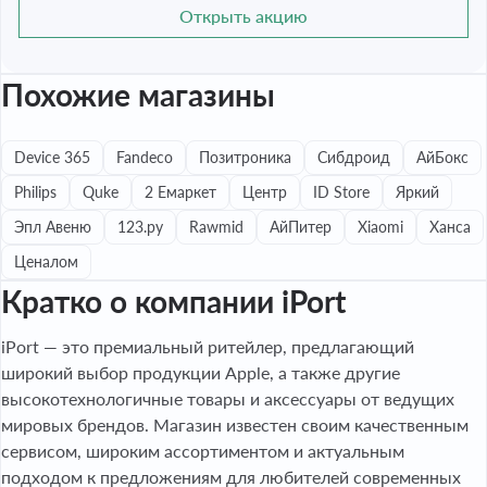
Открыть акцию
Похожие магазины
Device 365
Fandeco
Позитроника
Сибдроид
АйБокс
Philips
Quke
2 Емаркет
Центр
ID Store
Яркий
Эпл Авеню
123.ру
Rawmid
АйПитер
Xiaomi
Ханса
Ценалом
Кратко о компании iPort
iPort — это премиальный ритейлер, предлагающий
широкий выбор продукции Apple, а также другие
высокотехнологичные товары и аксессуары от ведущих
мировых брендов. Магазин известен своим качественным
сервисом, широким ассортиментом и актуальным
подходом к предложениям для любителей современных