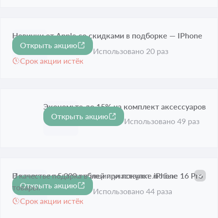
Новинки от Apple со скидками в подборке — IPhone
Открыть акцию
17e
Использовано 20 раз
Срок акции истёк
Экономьте до 15% на комплект аксессуаров
Открыть акцию
-15%
Срок акции истёк
Использовано 49 раз
Подарки до 5 000 рублей при покупке iPhone 16 Pro
В качестве подарка в акции участвуют любые
Открыть акцию
Max 256 GB
товары.
Использовано 44 раза
Срок акции истёк