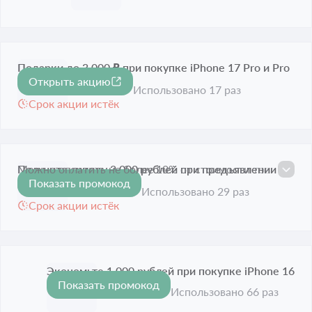
Подарки до 3 000 ₽ при покупке iPhone 17 Pro и Pro
Открыть акцию
Max
Использовано 17 раз
Срок акции истёк
Получите скидку 2 000 рублей при предъявлении
Можно оплатить не более 10% от стоимости товара.
Показать промокод
2 000 ₽
студенческого билета
Использовано 29 раз
Срок акции истёк
Экономьте 1 000 рублей при покупке iPhone 16
Показать промокод
1 000 ₽
Срок акции истёк
Использовано 66 раз