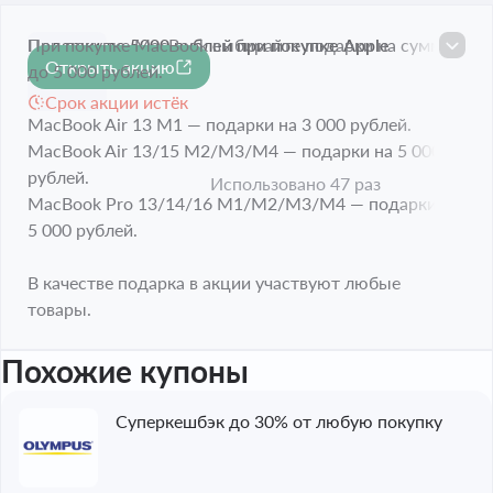
Подарки до 5000 рублей при покупке Apple
При покупке MacBook выбирайте подарки на сумму
Открыть акцию
MacBook
до 5 000 рублей.
Срок акции истёк
MacBook Air 13 M1 — подарки на 3 000 рублей.
MacBook Air 13/15 M2/M3/M4 — подарки на 5 000
рублей.
Использовано 47 раз
MacBook Pro 13/14/16 M1/M2/M3/M4 — подарки на
5 000 рублей.
В качестве подарка в акции участвуют любые
товары.
Похожие купоны
Суперкешбэк до 30% от любую покупку