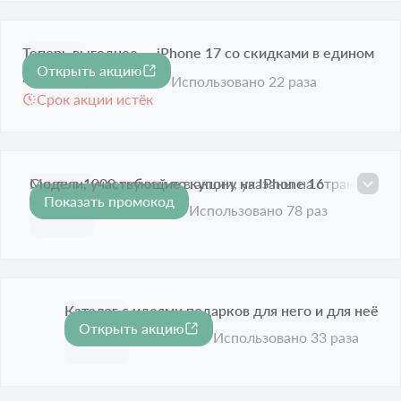
Теперь выгоднее — iPhone 17 со скидками в едином
Открыть акцию
разделе
Использовано 22 раза
Срок акции истёк
Скидка 1000 рублей по купону на IPhone 16
Модели, участвующие в акции, указаны на странице
Показать промокод
1 000 ₽
Срок акции истёк
Использовано 78 раз
Каталог с идеями подарков для него и для неё
Открыть акцию
Срок акции истёк
Использовано 33 раза