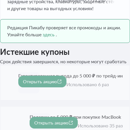
зарядные устройства, клавиатуры, защитные стёкла
и другие товары на выгодных условиях!
Редакция Пикабу проверяет все промокоды и акции.
Узнайте больше
здесь
.
Истекшие купоны
Срок действия завершился, но некоторые могут сработать
Гарантированная выгода до 5 000 ₽ по трейд-ин
Открыть акцию
Срок акции истёк
Использовано 6 раз
Подарки до 5 000 ₽ при покупке MacBook
Открыть акцию
Срок акции истёк
Использовано 35 раз