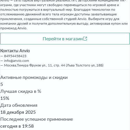
Anvio — сеть парков виртуальной реальности с авторскими командными VR-
играми, где участники могут свободно перемещаться по игровой арене и
полностью погружаться в виртуальный мир. Благодаря технологии по
отслеживанию движений всего тела игрокам доступны захватывающие
приключения, созданные собственной студией Anvio. Выберите игру для
компании друзей и получите дополнительную выгоду, активировав купон или
промокод Anvio.
Перейти в магазин
Контакты Anvio
84954458423
info@anvio.com
Москва,Тимура Фрунзе ул., 11, стр. 44 (Льва Толстого ул.,18Б)
Активные промокоды и скидки
5
Лучшая скидка в %
15%
Дата обновления
18 декабря 2025
Последнее успешное применение
сегодня в 19:58