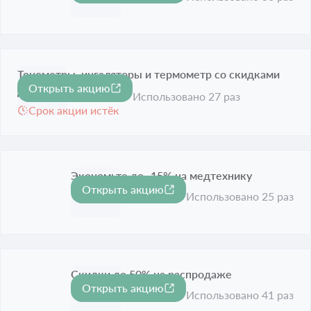
Тонометры, ингаляторы и термометр со скидками
Открыть акцию
-15%
до 15%
Использовано 27 раз
Срок акции истёк
Экономьте до -15% на медтехнику
Открыть акцию
-15%
Срок акции истёк
Использовано 25 раз
Скидки до 50% на распродаже
Открыть акцию
-50%
Срок акции истёк
Использовано 41 раз