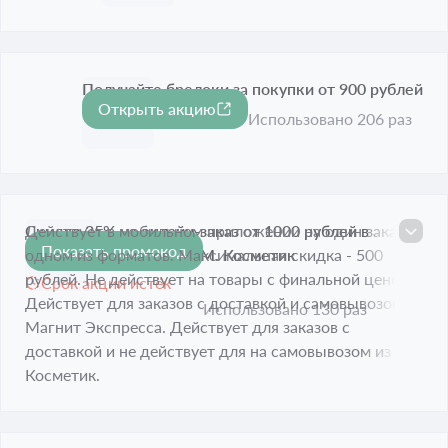
Получайте брелоки за покупки от 900 рублей
Открыть акцию
Срок акции истёк
Использовано 206 раз
Скидка 35% на онлайн-заказ от 1000 рублей в
Действует в мобильном приложении на один заказ в
Показать промокод
Магнит Экспрессе или М. Косметик
одном из форматов. Максимальная скидка - 500
рублей. Не действует на товары с финальной ценой.
Срок акции истёк
Действует для заказов с доставкой и самовывозом из
Использовано 130 раз
Магнит Экспресса. Действует для заказов с
доставкой и не действует для на самовывозом из М.
Косметик.