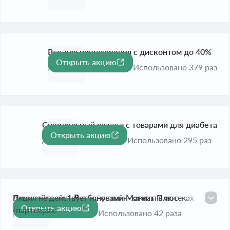
Все для пищеварения с дисконтом до 40%
Открыть акцию
-40%
До 31 дек. 2026
Использовано 379 раз
Специальный раздел с товарами для диабета
Открыть акцию
До 31 дек. 2026
Использовано 295 раз
Покупайте от 1 ₽ с бонусами Магнит Плюс
Акция не действует на онлайн-заказы в аптеках
Открыть акцию
-партнерах.
До 31 дек. 2026
Использовано 42 раза