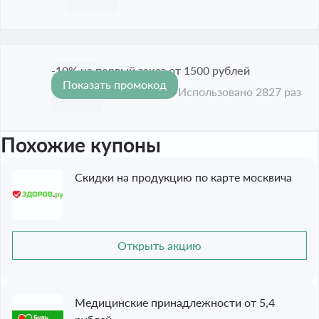
-10% на первый заказ от 1500 рублей
Показать промокод
-10%
Срок акции истёк
Использовано 2827 раз
Похожие купоны
Скидки на продукцию по карте москвича
Открыть акцию
Медицинские принадлежности от 5,4