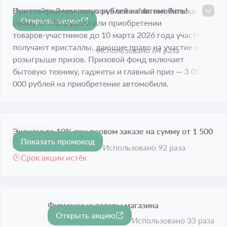
Выиграйте 3 миллиона рублей на автомобиль!
При совершении покупок в сети «Магнит Аптека» на
Открыть акцию
сумму от 700 рублей или приобретении
Срок акции истёк
товаров‑участников до 10 марта 2026 года участники
получают кристаллы, дающие право на участие в
Использовано 64 раза
розыгрыше призов. Призовой фонд включает
бытовую технику, гаджеты и главный приз — 3 000
000 рублей на приобретение автомобиля.
Экономьте 10% при первом заказе на сумму от 1 500
Показать промокод
-10%
рублей
Использовано 92 раза
Срок акции истёк
Фирменные товары магазина
Открыть акцию
Срок акции истёк
Использовано 33 раза