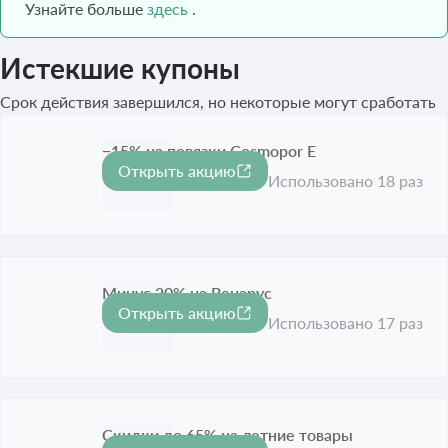
Узнайте больше
здесь
.
Истекшие купоны
Срок действия завершился, но некоторые могут сработать
−15% на повязки Cosmopor E
Открыть акцию
-15%
Срок акции истёк
Использовано 18 раз
Минус 20% на Венарус
Открыть акцию
-20%
Срок акции истёк
Использовано 17 раз
Скидки до 65% на летние товары