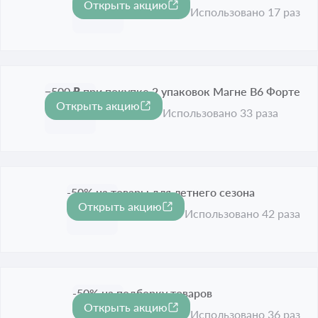
Открыть акцию
-65%
Срок акции истёк
Использовано 17 раз
−500 ₽ при покупке 2 упаковок Магне В6 Форте
Открыть акцию
500 ₽
Срок акции истёк
Использовано 33 раза
-50% на товары для летнего сезона
Открыть акцию
-50%
Срок акции истёк
Использовано 42 раза
-50% на подборку товаров
Открыть акцию
-50%
Срок акции истёк
Использовано 36 раз