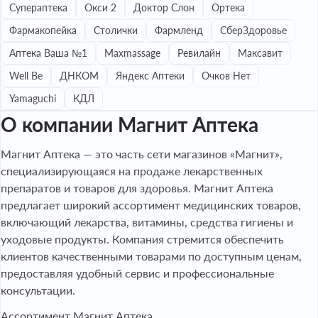
Супераптека
Окси 2
Доктор Слон
Ортека
Фармакопейка
Столички
Фармленд
СберЗдоровье
Аптека Ваша №1
Maxmassage
Ревилайн
Максавит
Well Be
ДНКОМ
Яндекс Аптеки
Очков Нет
Yamaguchi
КДЛ
О компании Магнит Аптека
Магнит Аптека — это часть сети магазинов «Магнит»,
специализирующаяся на продаже лекарственных
препаратов и товаров для здоровья. Магнит Аптека
предлагает широкий ассортимент медицинских товаров,
включающий лекарства, витамины, средства гигиены и
уходовые продукты. Компания стремится обеспечить
клиентов качественными товарами по доступным ценам,
предоставляя удобный сервис и профессиональные
консультации.
Ассортимент Магнит Аптека