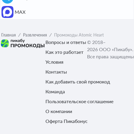
МАХ
Главная
Развлечения
Промокоды Atomic Heart
Вопросы и ответы
© 2018–
2026 ООО «Пикабу».
Как это работает
Все права защищены
Условия
Контакты
Как добавить свой промокод
Команда
Пользовательское соглашение
О компании
Оферта Пикабонус