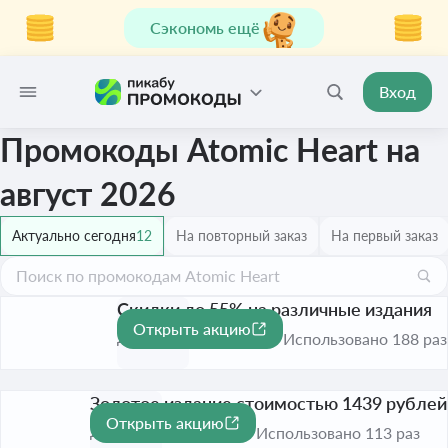
Сэкономь ещё
Вход
Промокоды Atomic Heart на
август 2026
Актуально сегодня
12
На повторный заказ
На первый заказ
Скидки до 55% на различные издания
Открыть акцию
-55%
До 31 окт. 2026
Использовано 188 раз
Золотое издание стоимостью 1439 рублей
Открыть акцию
До 31 окт. 2026
Использовано 113 раз