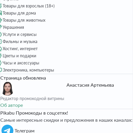
Товары для взрослых (18+)
Товары для дома
Товары для животных
Украшения
Услуги и сервисы
Фильмы и музыка
Хостинг, интернет
Цветы и подарки
Часы и аксессуары
Электроника, компьютеры
Страница обновлена
Анастасия Артемьева
Редактор промокодной витрины
Об авторе
Pikabu Промокоды в соцсетях!
Самые интересные скидки и предложения в наших каналах:
Телеграм