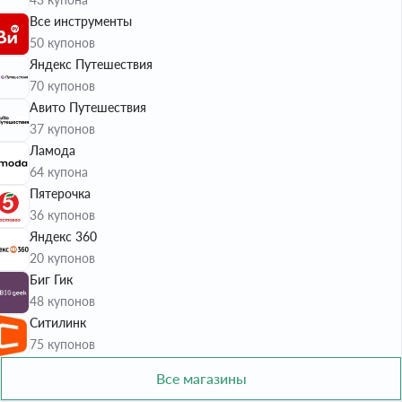
Все инструменты
50 купонов
Яндекс Путешествия
70 купонов
Авито Путешествия
37 купонов
Ламода
64 купона
Пятерочка
36 купонов
Яндекс 360
20 купонов
Биг Гик
48 купонов
Ситилинк
75 купонов
Все магазины