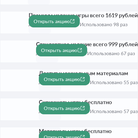
Премиум издание игры всего 1619 рублей
Открыть акцию
До 31 окт. 2026
Использовано 98 раз
Стандартное издание всего 999 рублей
Открыть акцию
До 31 окт. 2026
Использовано 67 раз
Доступ к уникальным материалам
Открыть акцию
До 31 окт. 2026
Использовано 55 раз
Скриншоты игры бесплатно
Открыть акцию
До 31 окт. 2026
Использовано 57 раз
Материалы игры бесплатно
Открыть акцию