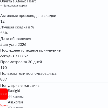
Оплата в Atomic Heart
— Банковская карта
Активные промокоды и скидки
12
Лучшая скидка в %
55%
Дата обновления
5 августа 2026
Последнее успешное применение
сегодня в 03:57
Просмотров за 30 дней
190
Пользователи воспользовались
839
Популярные магазины
Sunlight
44 купона
AliExpress
43 купона