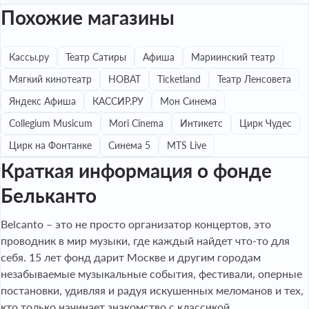
Похожие магазины
Кассы.ру
Театр Сатиры
Афиша
Мариинский театр
Мягкий кинотеатр
НОВАТ
Ticketland
Театр Ленсовета
Яндекс Афиша
КАССИР.РУ
Мон Синема
Collegium Musicum
Mori Cinema
Интикетс
Цирк Чудес
Цирк на Фонтанке
Синема 5
MTS Live
Краткая информация о фонде
Бельканто
Belcanto – это не просто организатор концертов, это
проводник в мир музыки, где каждый найдет что-то для
себя. 15 лет фонд дарит Москве и другим городам
незабываемые музыкальные события, фестивали, оперные
постановки, удивляя и радуя искушенных меломанов и тех,
кто только начинает знакомство с классикой.