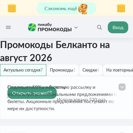
Сэкономь ещё
Вход
Промокоды Белканто на
август 2026
Актуально сегодня
7
Промокоды
1
Скидки
6
На повторный
Скидки до 50% на билеты
Подпишитесь на новостную рассылку и
Открыть акцию
-50%
воспользуйтесь специальными предложениями на
До 31 дек. 2026
Использовано 520 раз
билеты. Акционные предложения поступают по
мере их доступности.