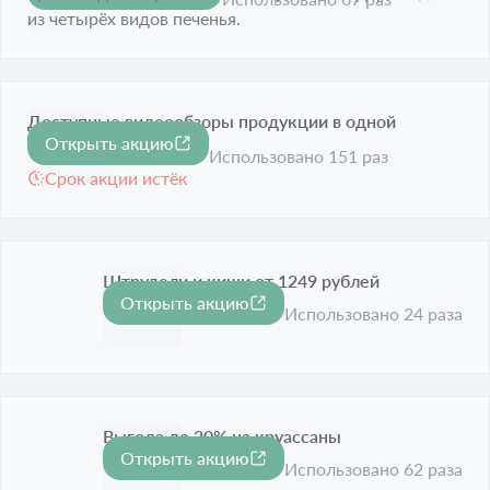
из четырёх видов печенья.
Доступные видеообзоры продукции в одной
Открыть акцию
подборке
Использовано 151 раз
Срок акции истёк
Штрудели и киши от 1249 рублей
Открыть акцию
Срок акции истёк
Использовано 24 раза
Выгода до 20% на круассаны
Открыть акцию
-20%
Срок акции истёк
Использовано 62 раза