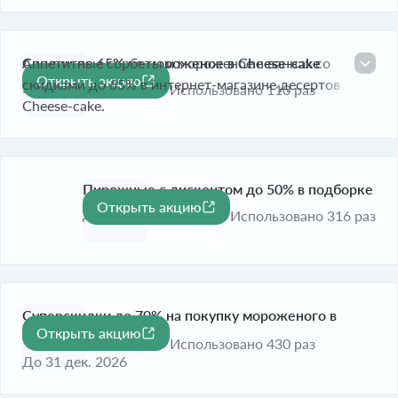
Скидки до 65% на мороженое в Cheese-cake
Аппетитные сорбеты и мороженое в ваннах со
Открыть акцию
-65%
скидками до 65% в интернет-магазине десертов
Истекает завтра
Использовано 110 раз
Cheese-cake.
Пирожные с дисконтом до 50% в подборке
Открыть акцию
-50%
До 31 дек. 2026
Использовано 316 раз
Суперскидки до 70% на покупку мороженого в
Открыть акцию
-70%
едином разделе
Использовано 430 раз
До 31 дек. 2026