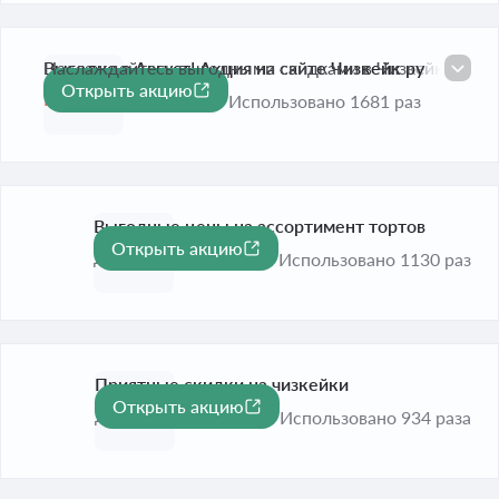
Выгодно в Август! Акция на сайте Чизкейк ру
Наслаждайтесь выгодными скидками в Чизкейк ру!
Открыть акцию
Истекает завтра
Использовано 1681 раз
Выгодные цены на ассортимент тортов
Открыть акцию
-20%
До 31 дек. 2026
Использовано 1130 раз
Приятные скидки на чизкейки
Открыть акцию
-20%
До 31 дек. 2026
Использовано 934 раза