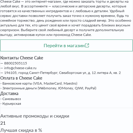
Cheese Cake — это интернет-магазин, где можно заказать торты и десерты на
любой вкус. В ассортименте — классические и авторские десерты, которые
готовятся из качественных ингредиентов и с любовью к деталям. Удобный
сервис доставки позволяет получить заказ точно к нужному времени, будь то
семейное торжество, день рождения или просто сладкий вечер. Это особенно
актуально для тех, кто ценит своё время и хочет порадовать близких вкусным
сюрпризом. Выберите свой любимый десерт и получите дополнительную
выгоду, активировав купон или промокод Cheese Cake.
Перейти в магазин
Контакты Cheese Cake
88002505115
info@cheese-cake.ru
196105, город Санкт-Петербург, Свеаборгская ул, д. 12 литера А, кв. 2
Оплата в Cheese Cake
- Банковские карты (VISA, MasterCard, Maestro)
- Электронные деньги (Webmoney, ЮMoney, QIWI, PayPal)
Доставка
- Самовывоз
- Курьерская
Активные промокоды и скидки
21
Лучшая скидка в %