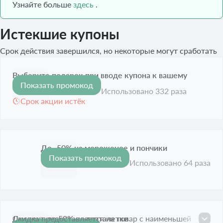
Узнайте больше
здесь
.
Истекшие купоны
Срок действия завершился, но некоторые могут сработать
Выберите подарок при вводе купона к вашему
Показать промокод
заказу по купону
Использовано 332 раза
Срок акции истёк
До -50% на мороженое и пончики
Показать промокод
-50%
Срок акции истёк
Использовано 64 раза
Дисконт до 50% на тарталетки
Скидка предоставляется на товар с наименьшей