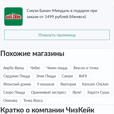
Смузи Банан-Миндаль в подарок при
заказе от 1499 рублей (Ижевск)
Показать промокод
Похожие магазины
Аирба Фреш
Чибис
Чикен пицца
Вкусно и точка
Серджио Пицца
Эпик Пицца
Саюри
BeFit
Японский домик
9 монахов
Якитория
Kannam Chicken
Скоро Пицца
Оранжевый экспресс
Ярче!
Каратэ Суши
Окинава
Точка Вкуса
Кратко о компании ЧизКейк