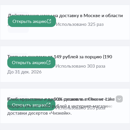
Действующие цены на доставку в Москве и области
Открыть акцию
До 31 дек. 2026
Использовано 325 раз
Торты со скидами от 149 рублей за порцию (190
Открыть акцию
грамм)
Использовано 303 раза
До 31 дек. 2026
Свежая выпечка до −50% дешевле в Cheese-cake
Хлеб, круассаны и другая свежая выпечка от 12
Открыть акцию
-50%
порций уже от 1260 рублей в интернет-магазине
Истекает завтра
Использовано 203 раза
доставки десертов «Чизкейк».