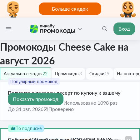
Больше скидок
Вход
Промокоды Cheese Cake на
август 2026
Актуально сегодня
22
Промокоды
3
Скидки
19
На повторн
Получите в подарок десерт по купону к вашему
Показать промокод
заказу от 2000 рублей
Использовано 1098 раз
До 31 авг. 2026
Проверено
По подписке
Скидка 600 рублей для ПОСТОЯННЫХ
Действует на все программы питания при заказе от 5