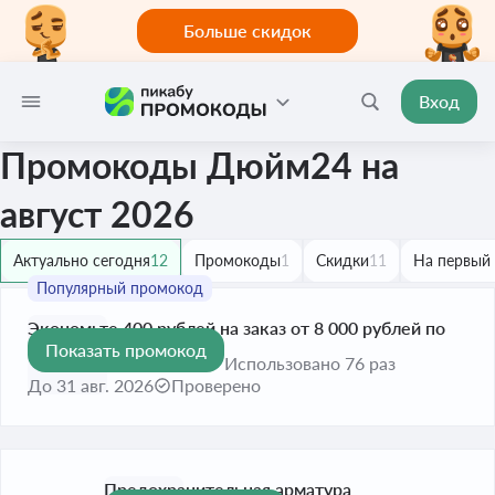
Больше скидок
Вход
Промокоды Дюйм24 на
август 2026
Актуально сегодня
12
Промокоды
1
Скидки
11
На первый 
Экономьте 400 рублей на заказ от 8 000 рублей по
Показать промокод
400 ₽
купону
Использовано 76 раз
До 31 авг. 2026
Проверено
Предохранительная арматура