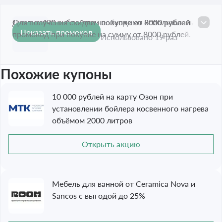
Скидка 400 рублей при покупке от 8000 рублей
Для получения скидки необходимо использовать
Показать промокод
400 ₽
промокод при покупке на сумму от 8000 рублей.
Срок акции истёк
Использовано 19 раз
Похожие купоны
10 000 рублей на карту Озон при
установлении бойлера косвенного нагрева
объёмом 2000 литров
Открыть акцию
Мебель для ванной от Ceramica Nova и
Sancos с выгодой до 25%