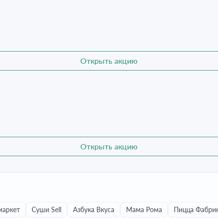
Открыть акцию
Открыть акцию
аркет
Суши Sell
Азбука Вкуса
Мама Рома
Пицца Фабри