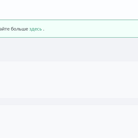
найте больше
здесь
.