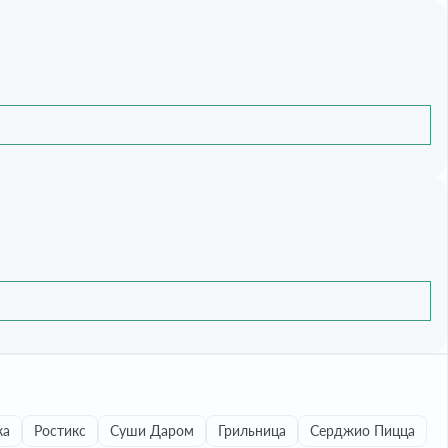
ка
Ростикс
Суши Даром
Грильница
Серджио Пицца