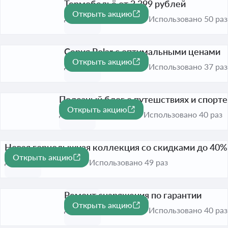
Термобельё от 3 399 рублей
Открыть акцию
До 31 дек. 2026
Использовано 50 раз
Серия Polar с оптимальными ценами
Открыть акцию
До 31 дек. 2026
Использовано 37 раз
Полезный блог о путешствиях и спорте
Открыть акцию
До 31 дек. 2026
Использовано 40 раз
Новая горнолыжная коллекция со скидками до 40%
Открыть акцию
-40%
До 31 дек. 2026
Использовано 49 раз
Ремонт снаряжения по гарантии
Открыть акцию
До 31 дек. 2026
Использовано 40 раз