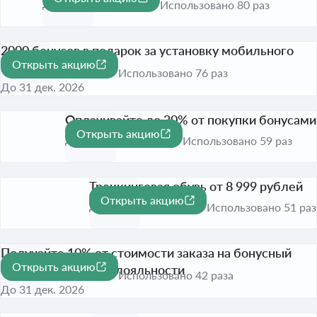
До 31 дек. 2026
Использовано 80 раз
2000 бонусов в подарок за установку мобильного
Открыть акцию
приложения
Использовано 76 раз
До 31 дек. 2026
Оплачивайте до 30% от покупки бонусами
Открыть акцию
-30%
До 31 дек. 2026
Использовано 59 раз
Треккинговая обувь от 8 999 рублей
Открыть акцию
До 31 дек. 2026
Использовано 51 раз
Получайте 10% от стоимости заказа на бонусный
Открыть акцию
счет по программе лояльности
Использовано 42 раза
До 31 дек. 2026