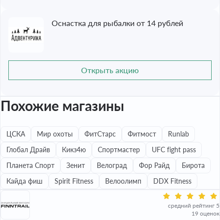
Оснастка для рыбалки от 14 рублей
Открыть акцию
Похожие магазины
ЦСКА
Мир охоты
ФитСтарс
Фитмост
Runlab
Глобал Драйв
Кикз4ю
Спортмастер
UFC fight pass
Планета Спорт
Зенит
Велоград
Фор Райд
Бирота
Кайда фиш
Spirit Fitness
Велоолимп
DDX Fitness
средний рейтинг 5
19 оценок