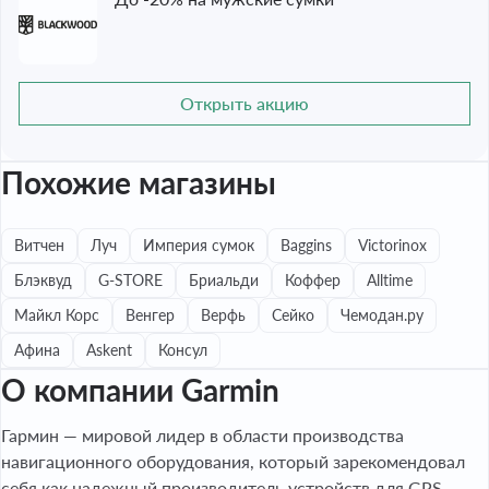
Открыть акцию
Похожие магазины
Витчен
Луч
Империя сумок
Baggins
Victorinox
Блэквуд
G-STORE
Бриальди
Коффер
Alltime
Майкл Корс
Венгер
Верфь
Сейко
Чемодан.ру
Афина
Askent
Консул
О компании Garmin
Гармин — мировой лидер в области производства
навигационного оборудования, который зарекомендовал
себя как надежный производитель устройств для GPS-