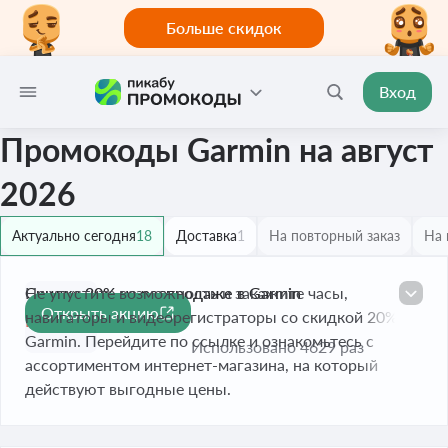
Больше скидок
Вход
Промокоды Garmin на август
2026
Актуально сегодня
18
Доставка
1
На повторный заказ
На 
Скидка 20% на распродаже в Garmin
Не упустите возможность и закажите часы,
Открыть акцию
-20%
навигаторы и видеорегистраторы со скидкой 20% в
Истекает завтра
Garmin. Перейдите по ссылке и ознакомьтесь с
Использовано 4629 раз
ассортиментом интернет-магазина, на который
действуют выгодные цены.