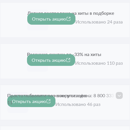
Летняя распродажа на хиты в подборке
Открыть акцию
Срок акции истёк
Использовано 24 раза
Весенние скидки до -33% на хиты
Открыть акцию
-33%
Срок акции истёк
Использовано 110 раз
Получите бесплатную консультацию
Просто позвоните по номеру телефона: 8 800 333 88
Открыть акцию
11
Срок акции истёк
Использовано 46 раз