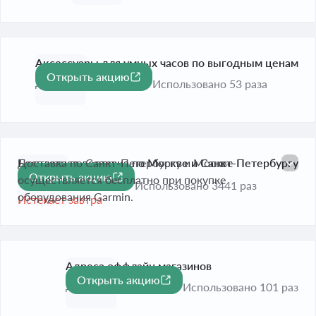
Аксессуары для умных часов по выгодным ценам
Открыть акцию
До 31 дек. 2026
Использовано 53 раза
Бесплатная доставка по Москве и Санкт-Петербургу
Доставка по Санкт-Петербургу и Москве
Открыть акцию
в Garmin
осуществляется бесплатно при покупке
Использовано 3441 раз
оборудования Garmin.
Истекает завтра
Адреса оффлайн магазинов
Открыть акцию
До 31 дек. 2026
Использовано 101 раз