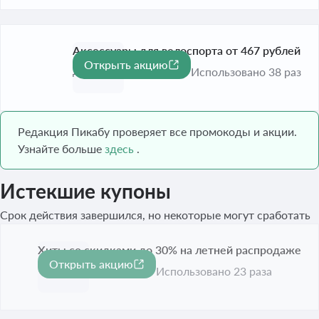
Аксессуары для велоспорта от 467 рублей
Открыть акцию
До 31 дек. 2026
Использовано 38 раз
Редакция Пикабу проверяет все промокоды и акции.
Узнайте больше
здесь
.
Истекшие купоны
Срок действия завершился, но некоторые могут сработать
Хиты со скидками до 30% на летней распродаже
Открыть акцию
-30%
Срок акции истёк
Использовано 23 раза