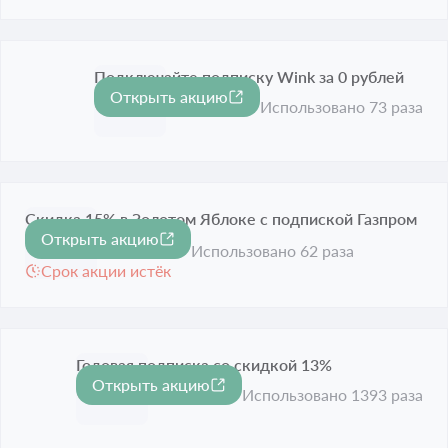
Подключайте подписку Wink за 0 рублей
Открыть акцию
Срок акции истёк
Использовано 73 раза
Скидка 15% в Золотом Яблоке с подпиской Газпром
Открыть акцию
-15%
Бонус
Использовано 62 раза
Срок акции истёк
Годовая подписка со скидкой 13%
Открыть акцию
-13%
Срок акции истёк
Использовано 1393 раза