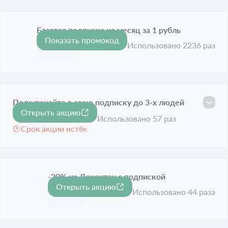
Базовая подписка на месяц за 1 рубль
Показать промокод
Срок акции истёк
Использовано 2236 раз
Подключайте в свою подписку до 3-х людей
Открыть акцию
бесплатно
Использовано 57 раз
Срок акции истёк
-20% на Локситан с подпиской
Открыть акцию
-20%
Срок акции истёк
Использовано 44 раза