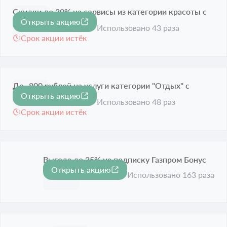
Скидки до 30% на сервисы из категории красоты с
Открыть акцию
-30%
подпиской
Использовано 43 раза
Срок акции истёк
До -800 рублей на услуги категории "Отдых" с
Открыть акцию
800 ₽
подпиской
Использовано 48 раз
Срок акции истёк
Выгода до 25% на подписку Газпром Бонус
Открыть акцию
-25%
Срок акции истёк
Использовано 163 раза