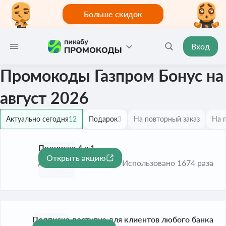
Больше скидок
Вход
Промокоды Газпром Бонус на
август 2026
Актуально сегодня
12
Подарок
3
На повторный заказ
На 
Подписка 4 в 1
Открыть акцию
До 1 сент. 2026
Использовано 1674 раза
Подписка доступна для клиентов любого банка