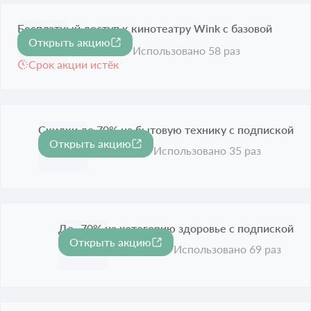
Бесплатный доступ к кинотеатру Wink с базовой
Открыть акцию
подпиской
Использовано 58 раз
Срок акции истёк
Скидки до 70% на бытовую технику с подпиской
Открыть акцию
-70%
Срок акции истёк
Использовано 35 раз
До -70% на категорию здоровье с подпиской
Открыть акцию
-70%
Срок акции истёк
Использовано 69 раз