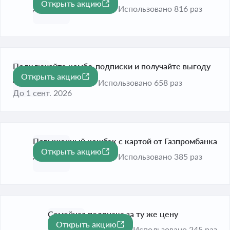
Открыть акцию
До 1 сент. 2026
Использовано 816 раз
Подключайте комбо-подписки и получайте выгоду
Открыть акцию
-57%
до 57%
Использовано 658 раз
До 1 сент. 2026
Повышенный кешбэк с картой от Газпромбанка
Открыть акцию
До 1 сент. 2026
Использовано 385 раз
Семейная подписка за ту же цену
Открыть акцию
До 1 сент. 2026
Использовано 245 раз