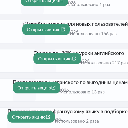
Открыть акцию
Активна до 31 авг. 2026
Использовано 1 раз
+3 пробных урока для новых пользователей
Открыть акцию
Активна до 31 дек. 2026
Использовано 166 раз
Скидка до -20% на уроки английского
Открыть акцию
-20%
Активна до 31 дек. 2026
Использовано 217 раз
Преподаватели испанского по выгодным ценам
Открыть акцию
Активна до 31 дек. 2026
Использовано 13 раз
Преподаватели по франзускому языку в подборке
Открыть акцию
Активна до 31 авг. 2026
Использовано 2 раза