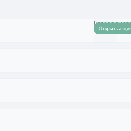
Групповые кур
Открыть акци
Срок акции ис