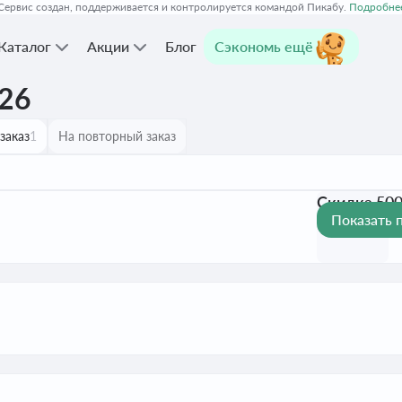
Сервис создан, поддерживается и контролируется командой Пикабу.
Подробне
Каталог
Акции
Блог
Сэкономь ещё
026
заказ
1
На повторный заказ
Скидка 500
Показать 
Активен до