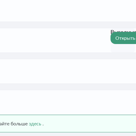
Выгодные 
Открыть
Активна 
найте больше
здесь
.