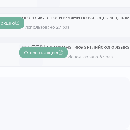
ртугальского языка с носителями по выгодным ценам
 акцию
ии истёк
Использовано 27 раз
Тест OOPT по грамматике английского языка
Открыть акцию
Срок акции истёк
Использовано 67 раз