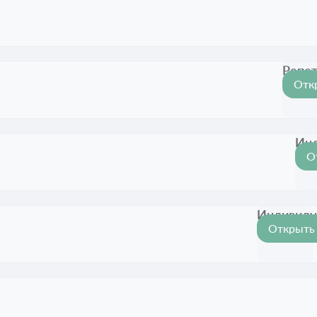
Репет
Отк
Срок
Инд
О
С
Индивиду
Открыть
Срок акц