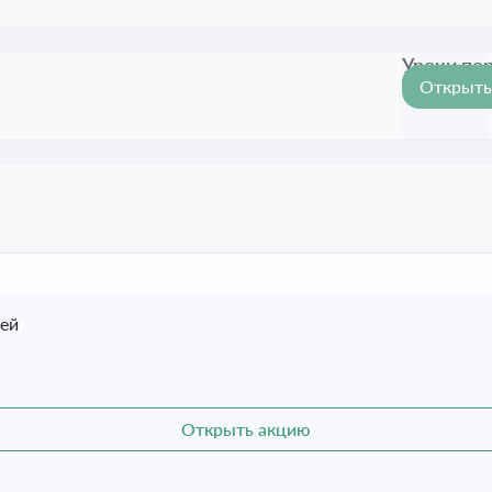
Уроки по
Открыть
Срок акц
тей
Открыть акцию