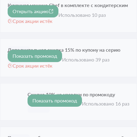
Кухонная машина Chef в комплекте с кондитерским
Открыть акцию
сетом в подарок
Использовано 10 раз
Срок акции истёк
Дополнительная скидка 15% по купону на серию
Показать промокод
-15%
kMIX
Использовано 39 раз
Срок акции истёк
Скидка 10% на насадки по промокоду
Показать промокод
-10%
Срок акции истёк
Использовано 16 раз