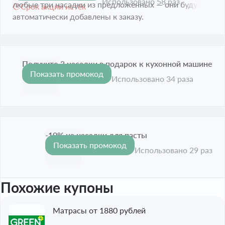
Использовано 58 раз
любые три насадки из предложенных — они будут
Срок акции истёк
автоматически добавлены к заказу.
Получите 3 насадки в подарок к кухонной машине
Показать промокод
Срок акции истёк
Использовано 34 раза
-10% на насадки для пасты
Показать промокод
-10%
Срок акции истёк
Использовано 29 раз
Похожие купоны
Матрасы от 1880 рублей