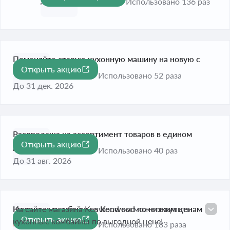
До 31 дек. 2026
Использовано 136 раз
Поменяйте старую кухонную машину на новую с
Открыть акцию
услугой трейд-ин
Использовано 52 раза
До 31 дек. 2026
Распродажа на ассортимент товаров в едином
Открыть акцию
разделе
Использовано 40 раз
До 31 авг. 2026
Кухонные комбайны в Kenwood по низким ценам
На сайте магазина Kenwood вы можете купить
Открыть акцию
кухонные комбайны по выгодной цене!
Истекает завтра
Использовано 183 раза