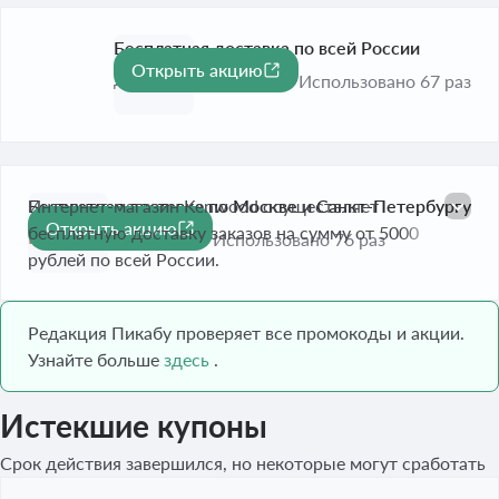
Бесплатная доставка по всей России
Открыть акцию
До 31 авг. 2026
Использовано 67 раз
Бесплатная доставка по Москве и Санкт-Петербургу
Интернет-магазин Kenwood осуществляет
Открыть акцию
бесплатную доставку заказов на сумму от 5000
Истекает завтра
Использовано 76 раз
рублей по всей России.
Редакция Пикабу проверяет все промокоды и акции.
Узнайте больше
здесь
.
Истекшие купоны
Срок действия завершился, но некоторые могут сработать