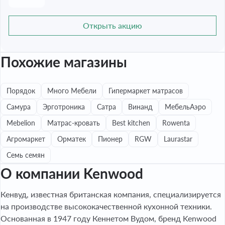
Открыть акцию
Похожие магазины
Порядок
Много Мебели
Гипермаркет матрасов
Самура
Эрготроника
Сатра
Винанд
МебельАэро
Mebelion
Матрас-кровать
Best kitchen
Rowenta
Агромаркет
Орматек
Пионер
RGW
Laurastar
Семь семян
О компании Kenwood
Кенвуд, известная британская компания, специализируется
на производстве высококачественной кухонной техники.
Основанная в 1947 году Кеннетом Вудом, бренд Kenwood