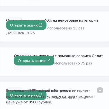
Оплата бонусами до 40% на некоторые категории
Открыть акцию
-40%
товаров
Использовано 15 раз
До 31 дек. 2026
Оплачивайте покупки с помощью сервиса Сплит
Открыть акцию
До 31 дек. 2026
Использовано 75 раз
Тостеры от 8500 рублей в Kenwood
В коллекции техники для завтрака в интернет-
Открыть акцию
магазине Kenwood вы найдёте каталог тостеров по
Истекает завтра
Использовано 82 раза
цене уже от 8500 рублей.