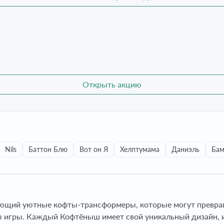
Открыть акцию
Nils
Баттон Блю
Вот он Я
Хелптумама
Даниэль
Бам
ющий уютные кофты-трансформеры, которые могут превращ
 игры. Каждый Кофтёныш имеет свой уникальный дизайн, имя