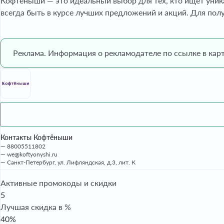
Кофтёныши — это идеальный выбор для тех, кто ищет уник
всегда быть в курсе лучших предложений и акций. Для по
Реклама. Информация о рекламодателе по ссылке в карт
Контакты Кофтёныши
88005511802
we@koftyonyshi.ru
Санкт-Петербург, ул. Лифляндская, д.3, лит. К
Активные промокоды и скидки
5
Лучшая скидка в %
40%