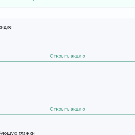
кидке
Открыть акцию
Открыть акцию
ебующую глажки