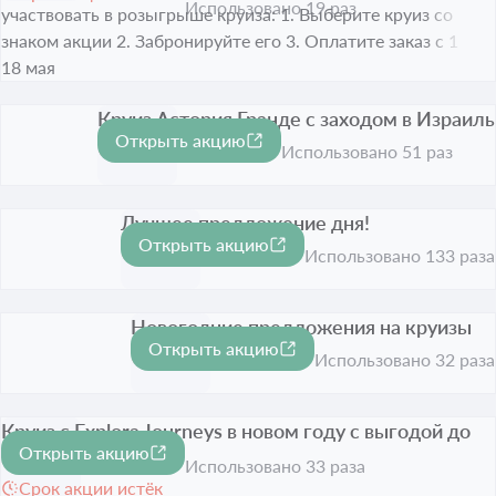
Использовано 19 раз
участвовать в розыгрыше круиза: 1. Выберите круиз со
знаком акции 2. Забронируйте его 3. Оплатите заказ с 1 по
18 мая
Круиз Астория Гранде с заходом в Израиль
Открыть акцию
Срок акции истёк
Использовано 51 раз
Лучшее предложение дня!
Открыть акцию
-20%
Срок акции истёк
Использовано 133 раза
Новогодние предложения на круизы
Открыть акцию
Срок акции истёк
Использовано 32 раза
Круиз с Explora Journeys в новом году с выгодой до
Открыть акцию
35%
-35%
Использовано 33 раза
Срок акции истёк