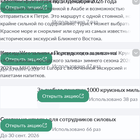
«Aroya» с 6 декабря по 10 декабря 2026 года
Короткий круиз из Джидды в Иорданию с
Открыть акцию
продолжительной стоянкой в Акабе и возможностью
До 6 дек. 2026
отправиться к Петре. Это маршрут с одной стоянкой, но
Использовано 7 раз
крайне сильной по содержанию: турист может выбрать
Красное море и снорклинг или одну из самых известных
исторических экскурсий Ближнего Востока.
Круиз «Жемчужины Персидского залива» на
Персидского залива» на супервыгодных условиях! Круиз
Открыть акцию
выгодных условиях
«Жемчужины Персидского залива» зимнего сезона 2026-
Использовано 47 раз
2027 на MSC World Europa с включенной экскурсией и
До 30 сент. 2026
пакетами напитков.
За любую покупку 1000 круизных миль
Открыть акцию
До 30 сент. 2026
Использовано 38 раз
Скидки на круизы для сотрудников силовых
Открыть акцию
ведомств
-10%
Использовано 66 раз
До 30 сент. 2026