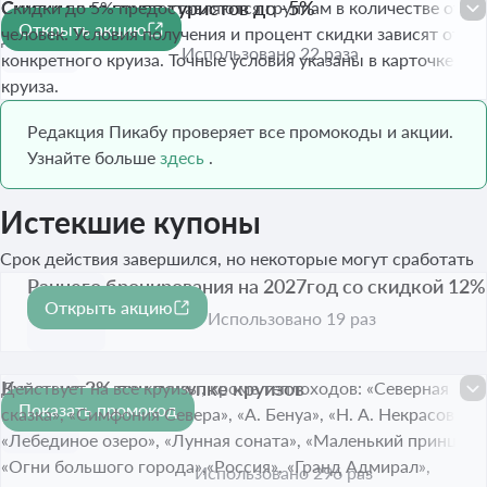
Скидки для групп туристов до -5%
Скидки до 5% предоставляются группам в количестве от 10
Открыть акцию
человек. Условия получения и процент скидки зависят от
До 31 авг. 2026
Использовано 22 раза
конкретного круиза. Точные условия указаны в карточке
круиза.
Редакция Пикабу проверяет все промокоды и акции.
Узнайте больше
здесь
.
Истекшие купоны
Срок действия завершился, но некоторые могут сработать
Раннего бронирования на 2027год со скидкой 12%
Открыть акцию
-12%
Срок акции истёк
Использовано 19 раз
Купон на 3% при покупке круизов
Действует на все круизы, кроме теплоходов: «Северная
Показать промокод
-3%
сказка», «Симфония Севера», «А. Бенуа», «Н. А. Некрасов»,
Срок акции истёк
«Лебединое озеро», «Лунная соната», «Маленький принц»,
«Огни большого города»,«Россия», «Гранд Адмирал»,
Использовано 296 раз