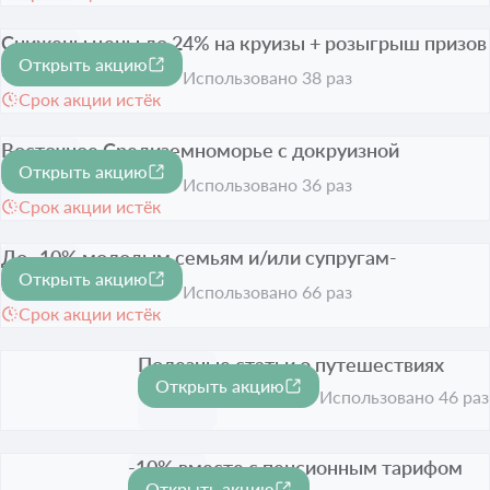
Снижены цены до 24% на круизы + розыгрыш призов
Открыть акцию
на Новый год
-24%
Использовано 38 раз
Срок акции истёк
Восточное Средиземноморье с докруизной
Открыть акцию
программой
Использовано 36 раз
Срок акции истёк
До -10% молодым семьям и/или супругам-
Открыть акцию
юбилярам
-10%
Использовано 66 раз
Срок акции истёк
Полезные статьи о путешествиях
Открыть акцию
Срок акции истёк
Использовано 46 раз
-10% вместе с пенсионным тарифом
Открыть акцию