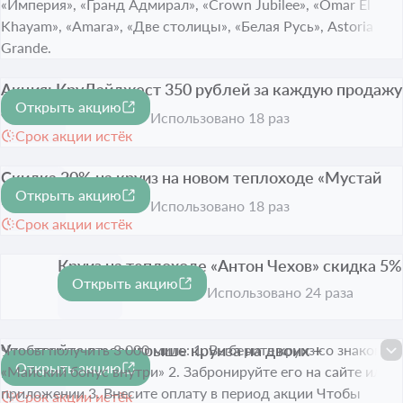
«Империя», «Гранд Адмирал», «Crown Jubilee», «Omar El
Khayam», «Amara», «Две столицы», «Белая Русь», Astoria
Grande.
Акция: КруДайджест 350 рублей за каждую продажу
Открыть акцию
акционного круиза
350 ₽
Использовано 18 раз
Срок акции истёк
Скидка 20% на круиз на новом теплоходе «Мустай
Открыть акцию
Карим»
-20%
Использовано 18 раз
Срок акции истёк
Круиз на теплоходе «Антон Чехов» скидка 5%
Открыть акцию
-5%
Срок акции истёк
Использовано 24 раза
Участвуйте в розыгрыше круиза на двоих +
Чтобы получить 3 000 миль: 1. Выберите круиз со знаком
Открыть акцию
повышенные мили
«Майский бонус внутри» 2. Забронируйте его на сайте или в
приложении 3. Внесите оплату в период акции Чтобы
Срок акции истёк