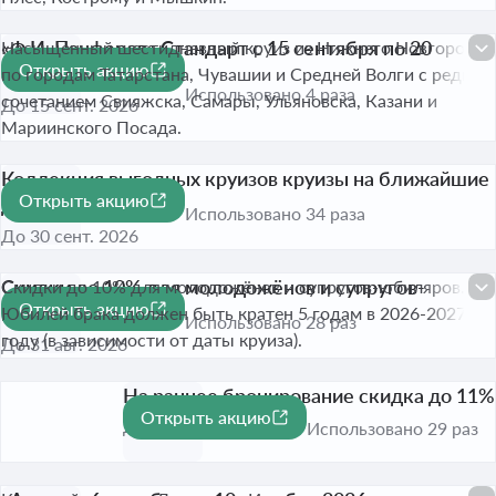
«Ф.И. Панферов» Стандарт с 15 сентября по 20
Насыщенный шестидневный круиз из Нижнего Новгорода
Открыть акцию
сентября 2026 года
по городам Татарстана, Чувашии и Средней Волги с редким
Использовано 4 раза
сочетанием Свияжска, Самары, Ульяновска, Казани и
До 15 сент. 2026
Мариинского Посада.
Коллекция выгодных круизов круизы на ближайшие
Открыть акцию
дни
Использовано 34 раза
До 30 сент. 2026
Скидки до 10% для молодожёнов и супругов-
Скидки до 10% для молодожёнов и супругов-юбиляров.
Открыть акцию
юбиляров
Юбилей брака должен быть кратен 5 годам в 2026-2027
Использовано 28 раз
году (в зависимости от даты круиза).
До 31 авг. 2026
На раннее бронирование скидка до 11%
Открыть акцию
-11%
До 31 дек. 2026
Использовано 29 раз