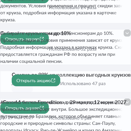
документов. Условия применения и процент скидки зависит
Использовано 24 раза
от круиза, подробная информация указана в карточке
круиза.
Скидки пенсионерам до 10%
Выбирайте круизы со скидкой пенсионерам до 10%.
Открыть акцию
Процент скидки и условия применения зависят от круиза.
До 31 авг. 2026
Подробная информация указана в карточках круиза. Скидка
Использовано 32 раза
предоставляется гражданам РФ по возрасту или при
наличии социальной пенсии.
Скидка до 88% на коллекцию выгодных круизов
Открыть акцию
-88%
До 31 авг. 2026
Использовано 47 раз
«Grand Amazon Expedition» с 29 мая по 12 июня 2027
Амазонка без компромиссов: дикая природа снаружи —
Открыть акцию
года
премиальный комфорт внутри. Большое экспедиционное
путешествие по Бразилии, которое объединяет главные
До 29 мая 2027
Использовано 6 раз
городские и природные символы страны: Сан-Паулу,
водопады Игуасу, Рио-де-Жанейро и круиз по Амазонке.