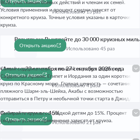
Открыть акцию
ВОВ, участникам боевых действий и членам их семей.
До 31 авг. 2026
Условия применения и процент скидки зависят от
Использовано 13 раз
конкретного круиза. Точные условия указаны в карточке
круиза.
Розыгрыш: Выиграйте до 30 000 круизных миль
Открыть акцию
До 30 сент. 2026
Использовано 45 раз
«Aroya» с 22 сентября по 27 сентября 2026 года
Самый содержательно сильный маршрут подборки:
Открыть акцию
Саудовская Аравия, Египет и Иордания за один короткий
До 22 сент. 2026
круиз по Красному морю. Главная ценность — сочетание
Использовано 4 раза
пляжного Шарм-эль-Шейха, Акабы с возможностью
отправиться в Петру и необычной точки старта в Джидде.
Скидки детям до -15%
Выбирайте круизы со скидкой детям до 15%. Процент
Открыть акцию
скидки и условия применения зависят от круиза.
До 31 авг. 2026
Использовано 21 раз