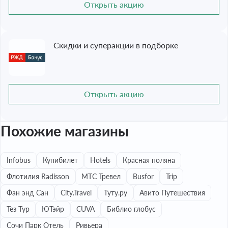
Открыть акцию
Скидки и суперакции в подборке
Открыть акцию
Похожие магазины
Infobus
Купибилет
Hotels
Красная поляна
Флотилия Radisson
МТС Тревел
Busfor
Trip
Фан энд Сан
City.Travel
Туту.ру
Авито Путешествия
Тез Тур
ЮТэйр
CUVA
Библио глобус
Сочи Парк Отель
Ривьера