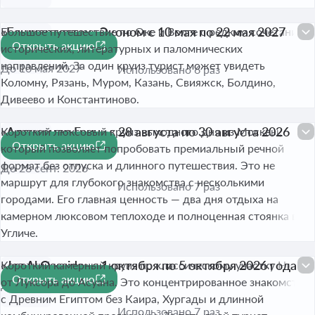
«Башкортостан» Эконом с 10 мая по 22 мая 2027
Большое путешествие по Оке и Волге с редким сочетанием
Открыть акцию
года
исторических, литературных и паломнических
направлений. За один круиз турист может увидеть
До 10 мая 2027
Использовано 6 раз
Коломну, Рязань, Муром, Казань, Свияжск, Болдино,
Дивеево и Константиново.
«Александр Грин» с 28 августа по 30 августа 2026
Короткий люксовый круиз выходного дня из Москвы,
Открыть акцию
года
который позволяет попробовать премиальный речной
формат без отпуска и длинного путешествия. Это не
До 28 сент. 2026
маршрут для глубокого знакомства с несколькими
Использовано 7 раз
городами. Его главная ценность — два дня отдыха на
камерном люксовом теплоходе и полноценная стоянка в
Угличе.
«Jaz Al Qassida» с 1 октября по 5 октября 2026 года
Короткий камерный круиз по классическому участку Нила
Открыть акцию
от Луксора до Асуана. Это концентрированное знакомство
До 1 окт. 2026
с Древним Египтом без Каира, Хургады и длинной
Использовано 7 раз