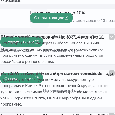
пейзажами.
На круизы скидки до 10%
Открыть акцию
-10%
До 30 сент. 2026
Использовано 135 раз
«Владимир Жириновский» Люкс с 14 июня по 21
Летний круиз на новом теплоходе 2027 года из Санкт-
Открыть акцию
июня 2027 года
Петербурга в Москву через Выборг, Коневец и Кижи.
Маршрут сочетает сильную северную экскурсионную
До 14 июн. 2027
Использовано 5 раз
программу с одним из самых современных продуктов
российского речного рынка.
«Jaz Al Qassida» с 29 сентября по 7 октября 2026 года
Большое путешествие по Египту, которое объединяет
Открыть акцию
отдых в Хургаде, круиз по Нилу и экскурсионную
До 29 сент. 2026
программу в Каире. Это не только речной круиз, а готовый
Использовано 4 раза
тур по главным символам страны: Красное море, древние
храмы Верхнего Египта, Нил и Каир собраны в одной
программе.