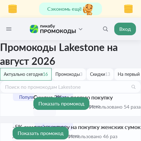
Сэкономь ещё
Вход
Промокоды Lakestone на
август 2026
Актуально сегодня
16
Промокоды
3
Скидки
13
На первый 
Скидка 3% на первую покупку
Показать промокод
-3%
До 1 сент. 2026
Проверено
Использовано 54 раза
-5% скидка по купону на покупку женских сумок
Показать промокод
-5%
До 1 сент. 2026
Проверено
Использовано 46 раз