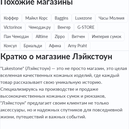
Похожие магазины
Коффер
Майкл Корс
Baggins
Luxezone
Часы Молния
Victorinox
Чемодан.ру
Венгер
G-STORE
Пан Чемодан
Alltime
Zippo
Витчен
Империя сумок
Консул
Бриальди
Афина
Arny Praht
Кратко о магазине Лэйкстоун
"Lakestone" (Лэйкстоун) — это не просто магазин, это целая
вселенная качественных кожаных изделий, где каждый
товар рассказывает свою уникальную историю.
Специализируясь на производстве и продаже
высококачественных кожаных сумок и рюкзаков,
"Лэйкстоун" предлагает своим клиентам не только
аксессуары, но и надежных спутников для повседневной
жизни, путешествий и важных событий.