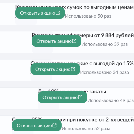
Коллекция женских сумок по выгодным ценам
Открыть акцию
До 1 сент. 2026
Использовано 50 раз
Рюкзаки-трансформеры от 9 884 рублей
Открыть акцию
До 1 сент. 2026
Использовано 39 раз
Сумки клатчи женские с выгодой до 15%
Открыть акцию
-15%
До 1 сент. 2026
Использовано 34 раза
До -10% на оптовые заказы
Открыть акцию
-10%
До 1 сент. 2026
Использовано 49 раз
Скидка 25% на сумки при покупке от 2-ух вещей
Открыть акцию
25 ₽
До 1 сент. 2026
Использовано 52 раза