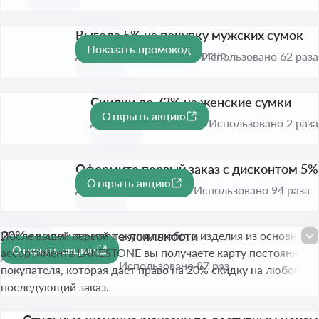
Выгода 5% на покупку мужских сумок
Показать промокод
-5%
До 1 сент. 2026
Проверено
Использовано 62 раза
Скидки до 72% на женские сумки
Открыть акцию
-72%
До 31 авг. 2026
Использовано 2 раза
Оформите первый заказ с дисконтом 5%
Открыть акцию
-5%
До 1 сент. 2026
Использовано 94 раза
20% скидки по карте лояльности
После вашей первой покупки любого изделия из основного
Открыть акцию
-20%
ассортимента LAKESTONE вы получаете карту постоянного
До 1 сент. 2026
Использовано 87 раз
покупателя, которая дает право на 20% скидку на любой
последующий заказ.