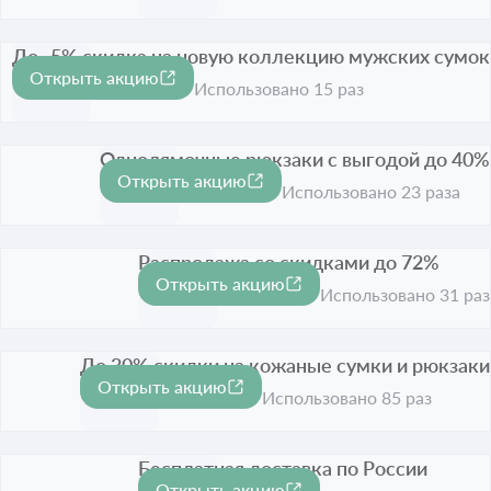
До -5% скидка на новую коллекцию мужских сумок
Открыть акцию
-5%
Срок акции истёк
Использовано 15 раз
Однолямочные рюкзаки с выгодой до 40%
Открыть акцию
-40%
Срок акции истёк
Использовано 23 раза
Распродажа со скидками до 72%
Открыть акцию
-72%
Срок акции истёк
Использовано 31 раз
До 30% скидки на кожаные сумки и рюкзаки
Открыть акцию
-30%
Срок акции истёк
Использовано 85 раз
Бесплатная доставка по России
Открыть акцию