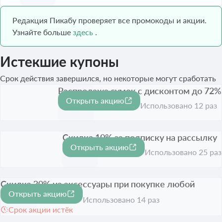
Редакция Пикабу проверяет все промокоды и акции.
Узнайте больше
здесь
.
Истекшие купоны
Срок действия завершился, но некоторые могут сработать
Распродажа сумок с дисконтом до 72%
Открыть акцию
-72%
Срок акции истёк
Использовано 12 раз
Скидка 10% за подписку на рассылку
Открыть акцию
-10%
Срок акции истёк
Использовано 25 раз
Скидка 30% на аксессуары при покупке любой
Открыть акцию
сумки
-30%
Использовано 14 раз
Срок акции истёк