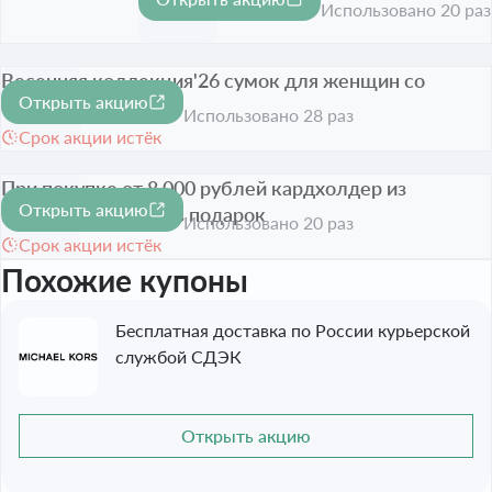
Срок акции истёк
Использовано 20 раз
Весенняя коллекция'26 сумок для женщин со
Открыть акцию
скидкой до 25%
-25%
Использовано 28 раз
Срок акции истёк
При покупке от 8 000 рублей кардхолдер из
Открыть акцию
натуральной кожи в подарок
Использовано 20 раз
Срок акции истёк
Похожие купоны
Бесплатная доставка по России курьерской
службой СДЭК
Открыть акцию