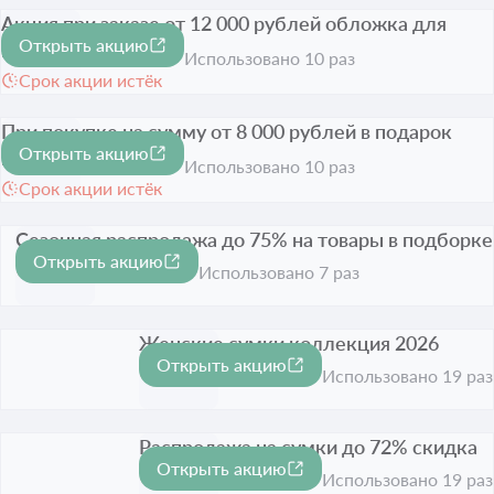
Акция при заказе от 12 000 рублей обложка для
Открыть акцию
паспорта
Использовано 10 раз
Срок акции истёк
При покупке на сумму от 8 000 рублей в подарок
Открыть акцию
кардхолдер
Использовано 10 раз
Срок акции истёк
Сезонная распродажа до 75% на товары в подборке
Открыть акцию
-75%
Срок акции истёк
Использовано 7 раз
Женские сумки коллекция 2026
Открыть акцию
Срок акции истёк
Использовано 19 раз
Распродажа на сумки до 72% скидка
Открыть акцию
-72%
Срок акции истёк
Использовано 19 раз