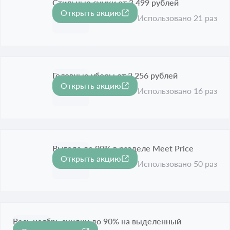
Стильные сумки от 3 499 рублей
Открыть акцию
Срок акции истёк
Использовано 21 раз
Головные уборы от 2 256 рублей
Открыть акцию
Срок акции истёк
Использовано 16 раз
Выгода до 90% в разделе Meet Price
Открыть акцию
-90%
Срок акции истёк
Использовано 50 раз
Весь ноябрь скидки до 90% на выделенный