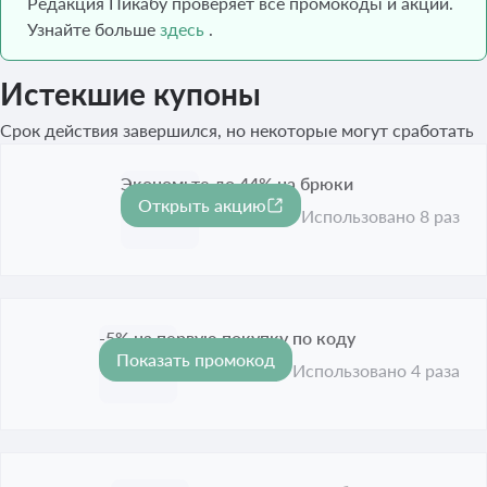
Редакция Пикабу проверяет все промокоды и акции.
Узнайте больше
здесь
.
Истекшие купоны
Срок действия завершился, но некоторые могут сработать
Экономьте до 44% на брюки
Открыть акцию
-44%
Срок акции истёк
Использовано 8 раз
-5% на первую покупку по коду
Показать промокод
-5%
Срок акции истёк
Использовано 4 раза