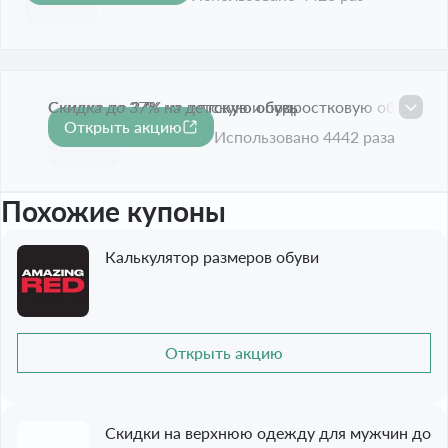
Скидка до 37% на детскую обувь
Скидка до 37% на детскую и подростковую обувь.
Открыть акцию
-37%
Срок акции истёк
Использовано 4442 раза
Похожие купоны
Калькулятор размеров обуви
Открыть акцию
Скидки на верхнюю одежду для мужчин до