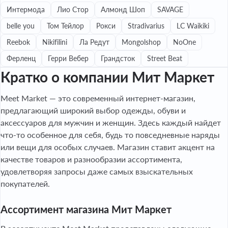
Интермода
Лио Стор
Алмонд Шоп
SAVAGE
belle you
Том Тейлор
Рокси
Stradivarius
LC Waikiki
Reebok
Nikifilini
Ла Редут
Mongolshop
NoOne
Ферленц
Герри Вебер
Грандсток
Street Beat
Кратко о компании Мит Маркет
Meet Market — это современный интернет-магазин,
предлагающий широкий выбор одежды, обуви и
аксессуаров для мужчин и женщин. Здесь каждый найдет
что-то особенное для себя, будь то повседневные наряды
или вещи для особых случаев. Магазин ставит акцент на
качестве товаров и разнообразии ассортимента,
удовлетворяя запросы даже самых взыскательных
покупателей.
Ассортимент магазина Мит Маркет