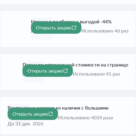
Новики в подборке с выгодой -44%
Открыть акцию
-44%
До 31 дек. 2026
Использовано 46 раз
Парки по оптимальной стоимости на странице
Открыть акцию
До 31 дек. 2026
Использовано 41 раз
Распродажа товаров из наличия с большими
Открыть акцию
-89%
скидками до 89%
Использовано 4034 раза
До 31 дек. 2026