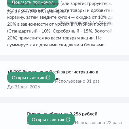
Показать промокод
туризма
мобильном приложении (или зарегистрируйтесь,
если аккаунта нет), выберите товары и добавьте их в
До 31 авг. 2026
Проверено
корзину, затем введите купон — скидка от 10% до
Использовано 51779 раз
20% в зависимости от уровня в Клубной программе
(Стандартный - 10%, Серебряный - 15%, Золотой -
20%) применится ко всем товарам акции. Не
суммируется с другими скидками и бонусами.
+5 000 бонусных рублей за регистрацию в
Открыть акцию
мобильном приложении
Использовано 81 раз
До 31 авг. 2026
Головные уборы от 2 256 рублей
Открыть акцию
До 31 авг. 2026
Использовано 22 раза