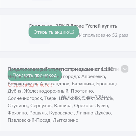
Скидка до -25% В блоке "Успей купить
Открыть акцию
-25%
Срок акции истёк
Использовано 52 раза
Поке с лососем бесплатно при заказе от 1 190
Предложение действует с понедельника по четверг.
Показать промокод
рублей
Не распространяется на города: Апрелевка,
Волоколамск, Александров, Балашиха, Бронницы,
Срок акции истёк
Дубна, Железнодорожный, Протвино,
Использовано 140 раз
Солнечногорск, Тверь, Щёлково, Электросталь,
Ступино,, Серпухов, Кашира, Орехово-Зуево,
Фрязино, Рошаль, Куровское , Ликино-Дулёво,
Павловский-Посад, Лыткарино