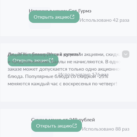
Новинка в меню: Сет Гурмэ
Открыть акцию
Срок акции истёк
Использовано 42 раза
До -25% в блоке "Успей купить"
Акция не суммируется с другими акциями, скидками
Открыть акцию
и предложениями. Баллы не начисляются. В одном
Срок акции истёк
заказе может допускается только одно акционное
Использовано 176 раз
блюда. Популярные блюда со скидкой -25%
меняются каждый час с воскресенья по четверг!
Суши в меню от 249 рублей
Открыть акцию
Срок акции истёк
Использовано 88 раз