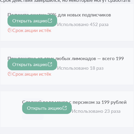
Получите скидку 20% для новых подписчиков
Открыть акцию
-20%
канала Мах
Использовано 452 раза
Срок акции истёк
При покупке от двух любых лимонадов — всего 199
Открыть акцию
₽ за каждый
Использовано 18 раз
Срок акции истёк
Сладкий ролл манго с персиком за 199 рублей
Открыть акцию
Срок акции истёк
Использовано 23 раза