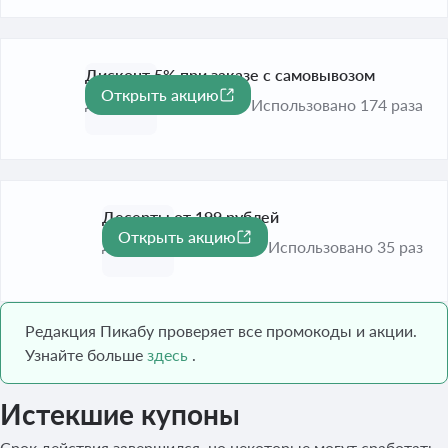
Дисконт 5% при заказе с самовывозом
Открыть акцию
-5%
До 31 авг. 2026
Использовано 174 раза
Десерты от 199 рублей
Открыть акцию
До 31 авг. 2026
Использовано 35 раз
Редакция Пикабу проверяет все промокоды и акции.
Узнайте больше
здесь
.
Истекшие купоны
Срок действия завершился, но некоторые могут сработать