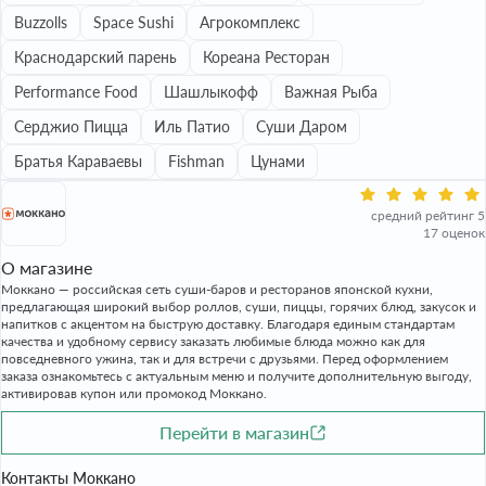
Buzzolls
Space Sushi
Агрокомплекс
Краснодарский парень
Кореана Ресторан
Performance Food
Шашлыкофф
Важная Рыба
Серджио Пицца
Иль Патио
Суши Даром
Братья Караваевы
Fishman
Цунами
средний рейтинг 5
17 оценок
О магазине
Моккано — российская сеть суши-баров и ресторанов японской кухни,
предлагающая широкий выбор роллов, суши, пиццы, горячих блюд, закусок и
напитков с акцентом на быструю доставку. Благодаря единым стандартам
качества и удобному сервису заказать любимые блюда можно как для
повседневного ужина, так и для встречи с друзьями. Перед оформлением
заказа ознакомьтесь с актуальным меню и получите дополнительную выгоду,
активировав купон или промокод Моккано.
Перейти в магазин
Контакты Моккано