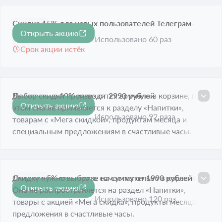
Скидка 15% для новых пользователей Teлеграм-
Открыть акцию
-15%
канала
Использовано 60 раз
Срок акции истёк
Дешевле на 10% заказ от 2990 рублей
Выбор скидки производится вручную в корзине, при
Открыть акцию
-10%
этом она не применяется к разделу «Напитки»,
Срок акции истёк
Использовано 92 раза
товарам с «Мега скидкой», продуктам месяца и
специальным предложениям в счастливые часы.
Дисконт 5% при заказе на сумму от 1990 рублей
Скидку нужно выбрать самостоятельно в корзине.
Открыть акцию
-5%
Она не распространяется на раздел «Напитки»,
Срок акции истёк
Использовано 120 раз
товары с акцией «Мега скидка», продукты месяца и
предложения в счастливые часы.