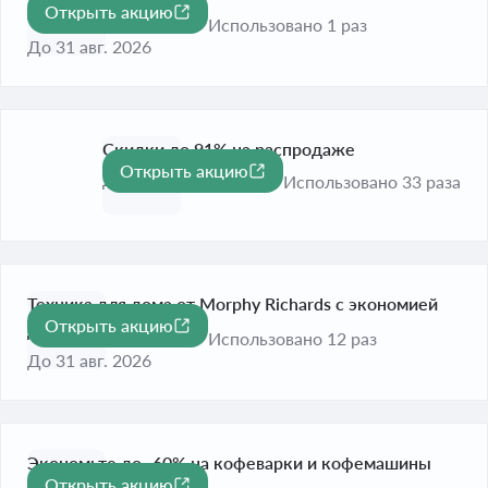
Открыть акцию
-47%
47%
Использовано 1 раз
До 31 авг. 2026
Скидки до 91% на распродаже
Открыть акцию
-91%
До 31 дек. 2026
Использовано 33 раза
Техника для дома от Morphy Richards с экономией
Открыть акцию
-91%
до 91%
Использовано 12 раз
До 31 авг. 2026
Экономьте до -60% на кофеварки и кофемашины
Открыть акцию