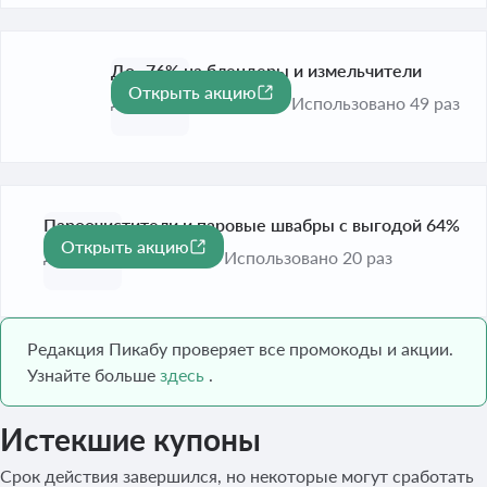
До -76% на блендеры и измельчители
Открыть акцию
-76%
До 31 дек. 2026
Использовано 49 раз
Пароочистители и паровые швабры с выгодой 64%
Открыть акцию
-64%
До 31 дек. 2026
Использовано 20 раз
Редакция Пикабу проверяет все промокоды и акции.
Узнайте больше
здесь
.
Истекшие купоны
Срок действия завершился, но некоторые могут сработать