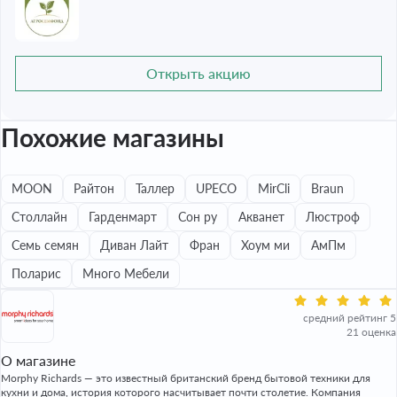
Открыть акцию
Похожие магазины
MOON
Райтон
Таллер
UPECO
MirCli
Braun
Столлайн
Гарденмарт
Сон ру
Акванет
Люстроф
Семь семян
Диван Лайт
Фран
Хоум ми
АмПм
Поларис
Много Мебели
средний рейтинг 5
21 оценка
О магазине
Morphy Richards — это известный британский бренд бытовой техники для
кухни и дома, история которого насчитывает почти столетие. Компания