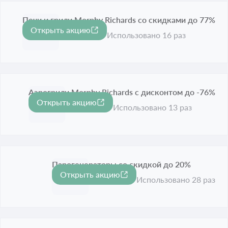
Печи и грили Morphy Richards со скидками до 77%
Открыть акцию
-77%
Срок акции истёк
Использовано 16 раз
Аэрогрили Morphy Richards с дисконтом до -76%
Открыть акцию
-76%
Срок акции истёк
Использовано 13 раз
Парогенераторы со скидкой до 20%
Открыть акцию
-20%
Срок акции истёк
Использовано 28 раз