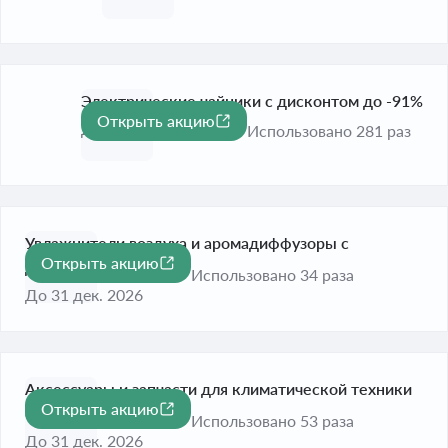
Электрические чайники c дисконтом до -91%
Открыть акцию
-91%
До 31 дек. 2026
Использовано 281 раз
Увлажнители воздуха и аромадиффузоры с
Открыть акцию
-88%
дисконтом до -88%
Использовано 34 раза
До 31 дек. 2026
Аксессуары и запчасти для климатической техники
Открыть акцию
-18%
с выгодой 18%
Использовано 53 раза
До 31 дек. 2026