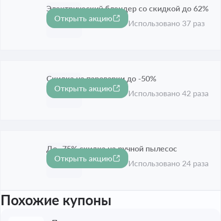
Электрический блендер со скидкой до 62%
Открыть акцию
-35%
Срок акции истёк
Использовано 37 раз
Скидка на пароварки до -50%
Открыть акцию
-50%
Срок акции истёк
Использовано 42 раза
До -75% скидка на ручной пылесос
Открыть акцию
-75%
Срок акции истёк
Использовано 24 раза
Похожие купоны