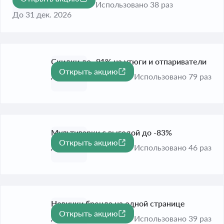
-60%
Morphy Richards
Использовано 38 раз
До 31 дек. 2026
Скидки до -91% на утюги и отпариватели
Открыть акцию
-91%
До 31 дек. 2026
Использовано 79 раз
Мультиварки с выгодой до -83%
Открыть акцию
-83%
До 31 дек. 2026
Использовано 46 раз
Новинки бренда на одной странице
Открыть акцию
До 31 дек. 2026
Использовано 39 раз