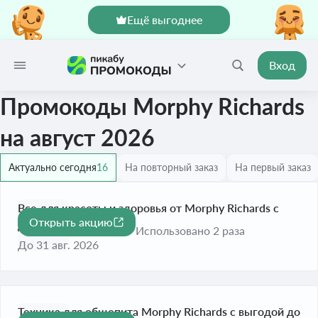
Ещё выгоднее
Вход
Промокоды Morphy Richards
на август 2026
Актуально сегодня
16
На повторный заказ
На первый заказ
Все для красоты и здоровья от Morphy Richards с
Открыть акцию
-77%
дисконтом до 77%
Использовано 2 раза
До 31 авг. 2026
Техника для общепита Morphy Richards с выгодой до