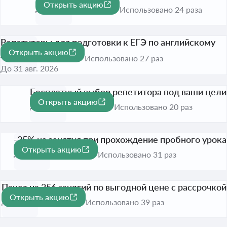
Открыть акцию
До 31 авг. 2026
Использовано 24 раза
Репетиторы для подготовки к ЕГЭ по английскому
Открыть акцию
языку на странице
Использовано 27 раз
До 31 авг. 2026
Бесплатный выбор репетитора под ваши цели
Открыть акцию
До 31 авг. 2026
Использовано 20 раз
-25% на занятия при прохождение пробного урока
Открыть акцию
-25%
До 31 авг. 2026
Использовано 31 раз
Пакет на 256 занятий по выгодной цене с рассрочкой
Открыть акцию
До 31 авг. 2026
Использовано 39 раз