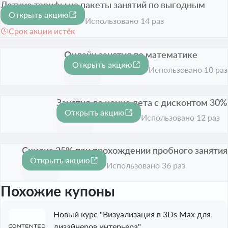
Летние тарифы на пакеты занятий по выгодным
Открыть акцию
ценам
Использовано 14 раз
Срок акции истёк
Онлайн занятия по математике
Открыть акцию
Срок акции истёк
Использовано 10 раз
Занятия до конца лета с дисконтом 30%
Открыть акцию
-30%
Срок акции истёк
Использовано 12 раз
Скидка 25% при прохождении пробного занятия
Открыть акцию
-25%
Срок акции истёк
Использовано 36 раз
Похожие купоны
Новый курс "Визуализация в 3Ds Max для
дизайнеров интерьера"