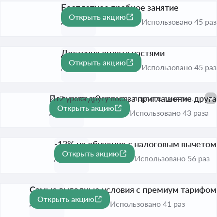
Бесплатное пробное занятие
Открыть акцию
До 31 дек. 2026
Использовано 45 раз
Доступна оплата частями
Открыть акцию
До 31 авг. 2026
Использовано 45 раз
Получите +3 урока за приглашение друга
И+2 урока другу после первого занятия.
Открыть акцию
До 31 авг. 2026
Использовано 43 раза
-13% на обучение с налоговым вычетом
Открыть акцию
-13%
До 31 авг. 2026
Использовано 56 раз
Самые выгодные условия с премиум тарифом
Открыть акцию
До 31 авг. 2026
Использовано 41 раз