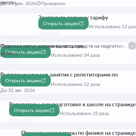
школы.
До 31 дек. 2026
Проверено
Занятия по летнему тарифу
Открыть акцию
До 31 авг. 2026
Использовано 12 раз
Оплата материнским капиталом
Родители могут направить часть средств на подготовку
Открыть акцию
ребёнка.
До 31 авг. 2026
Использовано 34 раза
Выгодные цены на занятия с репетиторами по
Открыть акцию
английскому языку
Использовано 22 раза
До 31 авг. 2026
Репетиторы для подготовке к школе на странице
Открыть акцию
До 31 авг. 2026
Использовано 23 раза
Премиум репетиторы по физике на странице