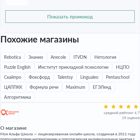
Показать промокод
Похожие магазины
Rebotica
Знанио
Anecole
ITVDN
Нетология
Puzzle English
Институт прикладной психологии
НЦПО
Скайпро
Фоксфорд
Talentsy
Lingualeo
Pentaschool
ЦАППКК
Формула речи
Maximum
ЕГЭЛенд
Алгоритмика
средний рейтинг 4.7
19 оценок
О магазине
Моя Альфа Школа — лицензированная онлайн-школа, созданная в 2011 году
преподавателями-математиками и предлагающая индивидуальные занятия с