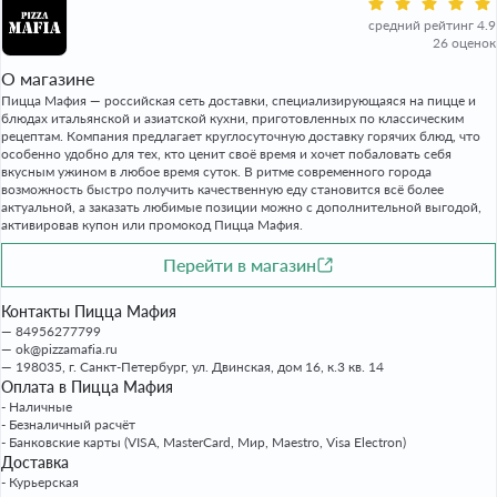
средний рейтинг 4.9
26 оценок
О магазине
Пицца Мафия — российская сеть доставки, специализирующаяся на пицце и
блюдах итальянской и азиатской кухни, приготовленных по классическим
рецептам. Компания предлагает круглосуточную доставку горячих блюд, что
особенно удобно для тех, кто ценит своё время и хочет побаловать себя
вкусным ужином в любое время суток. В ритме современного города
возможность быстро получить качественную еду становится всё более
актуальной, а заказать любимые позиции можно с дополнительной выгодой,
активировав купон или промокод Пицца Мафия.
Перейти в магазин
Контакты Пицца Мафия
84956277799
ok@pizzamafia.ru
198035, г. Санкт-Петербург, ул. Двинская, дом 16, к.3 кв. 14
Оплата в Пицца Мафия
- Наличные
- Безналичный расчёт
- Банковские карты (VISA, MasterCard, Мир, Maestro, Visa Electron)
Доставка
- Курьерская