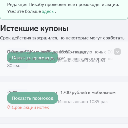
Редакция Пикабу проверяет все промокоды и акции.
Узнайте больше
здесь
.
Истекшие купоны
Срок действия завершился, но некоторые могут сработать
Скидка 50% на любую вторую пиццу
В будние дни с 14:00 до 18:00 и каждую ночь с 00:00
Показать промокод
-50%
до 08:00 дарим скидку 50% на каждую вторую пиццу
Срок акции истёк
Использовано 365 раз
30 см.
-30% на первый заказ от 1700 рублей в мобильном
Показать промокод
-30%
приложении
Использовано 1089 раз
Срок акции истёк