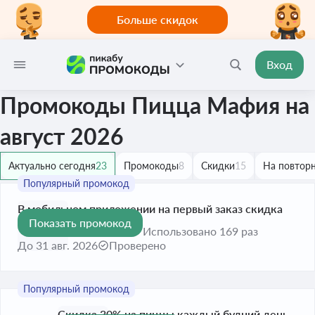
Больше скидок
Вход
Промокоды Пицца Мафия на
август 2026
Актуально сегодня
23
Промокоды
8
Скидки
15
На повторн
В мобильном приложении на первый заказ скидка
Показать промокод
-30%
30%
Использовано 169 раз
До 31 авг. 2026
Проверено
Скидка 30% на пиццы каждый будний день