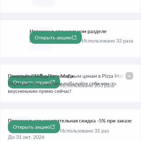
Новинки в специальном разделе
Открыть акцию
До 31 окт. 2026
Использовано 32 раза
Пицца от 355₽ в Pizza Mafia
Покупайте пиццу по выгодным ценам в Pizza Mafia.
Открыть акцию
Перейдите по ссылке и побалуйте себя чем-то
Истекает сегодня
Использовано 203 раза
вкусненьким прямо сейчас!
Персональная накопительная скидка -5% при заказе
Открыть акцию
-5%
от 1 000 рублей
Использовано 31 раз
До 31 окт. 2026