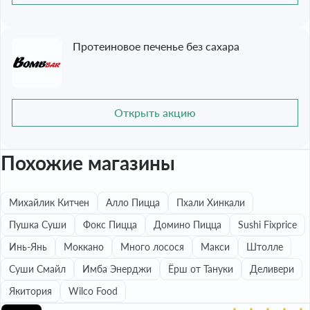
Протеиновое печенье без сахара
Открыть акцию
Похожие магазины
Михайлик Китчен
Алло Пицца
Пхали Хинкали
Пушка Суши
Фокс Пицца
Домино Пицца
Sushi Fixprice
Инь-Янь
Моккано
Много лосося
Макси
Штолле
Суши Смайл
Имба Энерджи
Ёрш от Тануки
Деливери
Якитория
Wilco Food