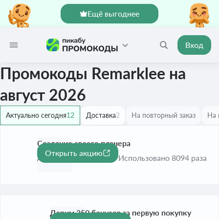
Ещё выгоднее
Вход
Промокоды Remarklee на
август 2026
Актуально сегодня
12
Доставка
2
На повторный заказ
На 
Создание своего планера
Открыть акцию
До 30 сент. 2026
Использовано 8094 раза
Дарим 250 бонусов за первую покупку