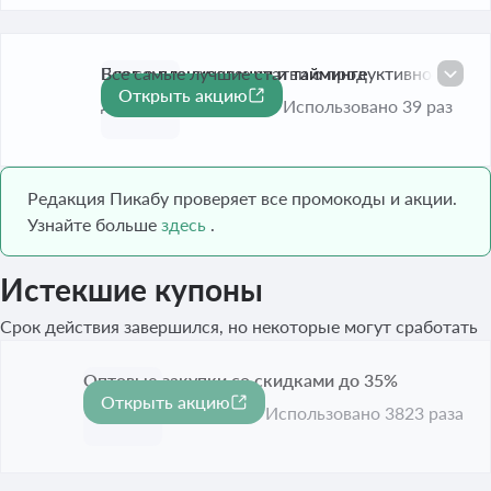
Блог о планировании и тайминге
Все самые лучшие статьи о продуктивности.
Открыть акцию
До 30 сент. 2026
Использовано 39 раз
Редакция Пикабу проверяет все промокоды и акции.
Узнайте больше
здесь
.
Истекшие купоны
Срок действия завершился, но некоторые могут сработать
Оптовые закупки со скидками до 35%
Открыть акцию
-35%
Срок акции истёк
Использовано 3823 раза