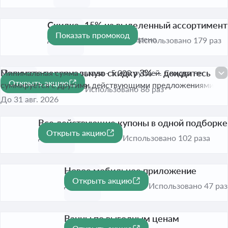
Скидка -15% на выделенный ассортимент
Показать промокод
-15%
До 31 дек. 2026
Проверено
Использовано 179 раз
Получите персональную скидку 3% — дождитесь
Минимальная сумма заказа - 5 000 рублей. Скидка не
Открыть акцию
всплывающего окна
-3%
суммируется с другими действующими предложениями
Использовано 86 раз
До 31 авг. 2026
Все действующие купоны в одной подборке
Открыть акцию
До 31 дек. 2026
Использовано 102 раза
Новое мобильное приложение
Открыть акцию
До 31 авг. 2026
Использовано 47 раз
Ванны по выгодным ценам