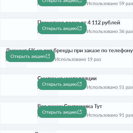
Открыть акцию
До 31 авг. 2026
Использовано 59 раз
Паркетная доска от 4 112 рублей
Открыть акцию
До 31 авг. 2026
Использовано 36 раз
Дисконт 5% на топ бренды при заказе по телефону
Открыть акцию
-5%
До 31 авг. 2026
Использовано 19 раз
Скидки на инсталляции
Открыть акцию
До 31 авг. 2026
Использовано 51 раз
Все акции Сантехника Тут
Открыть акцию
До 31 дек. 2026
Использовано 91 раз