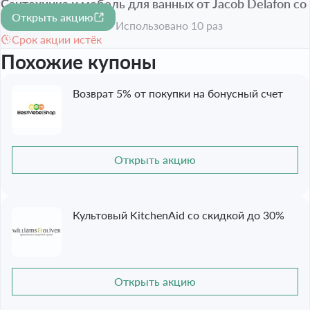
Сантехника и мебель для ванных от Jacob Delafon со
Открыть акцию
скидкой до 50%
-50%
Использовано 10 раз
Срок акции истёк
Похожие купоны
Возврат 5% от покупки на бонусный счет
Открыть акцию
Культовый KitchenAid со скидкой до 30%
Открыть акцию