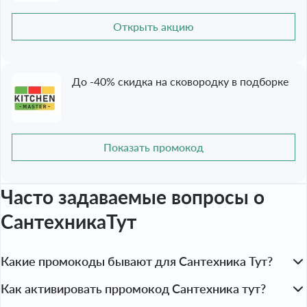
Открыть акцию
До -40% скидка на сковородку в подборке
Показать промокод
Часто задаваемые вопросы
о
СантехникаТут
Какие промокоды бывают для Сантехника Тут?
Покупатели могут выбрать подходящий промокод в 
Как активировать прромокод Сантехника тут?
зависимости от типа покупки. Акций и скидки включают:
