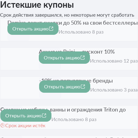
Истекшие купоны
Срок действия завершился, но некоторые могут сработать
Damixa дарит скидки до 50% на свои бестселлеры
Открыть акцию
-50%
Срок акции истёк
Использовано 8 раз
Акция на Paini — дисконт 10%
Открыть акцию
-10%
Срок акции истёк
Использовано 12 раз
-10% на популярные бренды
Открыть акцию
-10%
Срок акции истёк
Использовано 3 раза
Скидки на кабины, ванны и ограждения Triton до
Открыть акцию
-35%
-35%
Использовано 8 раз
Срок акции истёк