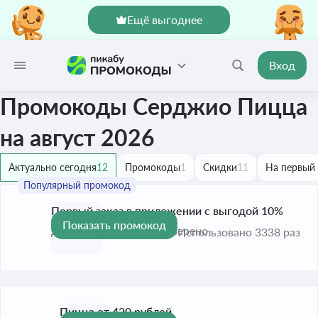
Ещё выгоднее
Вход
Промокоды Серджио Пицца
на август 2026
Актуально сегодня
12
Промокоды
1
Скидки
11
На первый 
Первый заказ в приложении с выгодой 10%
Показать промокод
-10%
До 30 сент. 2026
Проверено
Использовано 3338 раз
Пицца от 420 рублей