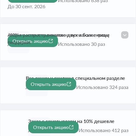
Использовано 638 раз
До 30 сент. 2026
-40% на квас при покупке двух и более пицц
Акция распространяется на все заказы кроме
Открыть акцию
-40%
пиццерии.
До 31 окт. 2026
Использовано 30 раз
Все акции и скидки в специальном разделе
Открыть акцию
До 31 авг. 2026
Использовано 324 раза
Заказ с самовывозом на 10% дешевле
Открыть акцию
-10%
До 30 сент. 2026
Использовано 412 раз