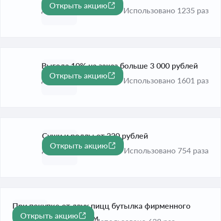
Открыть акцию
До 31 окт. 2026
Использовано 1235 раз
Выгода 10% на заказ больше 3 000 рублей
Открыть акцию
-10%
До 30 сент. 2026
Использовано 1601 раз
Суши и роллы от 220 рублей
Открыть акцию
До 31 окт. 2026
Использовано 754 раза
При покупке от двух пицц бутылка фирменного
Открыть акцию
-40%
кваса с 40% дисконтом