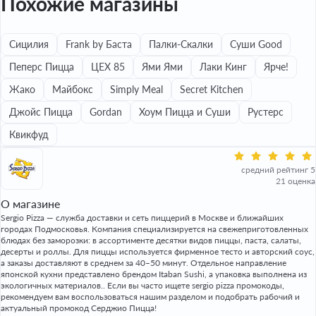
Похожие магазины
Сицилия
Frank by Баста
Палки-Скалки
Суши Good
Пеперс Пицца
ЦЕХ 85
Ями Ями
Лаки Кинг
Ярче!
Жако
Майбокс
Simply Meal
Secret Kitchen
Джойс Пицца
Gordan
Хоум Пицца и Суши
Рустерс
Квикфуд
средний рейтинг 5
21 оценка
О магазине
Sergio Pizza — служба доставки и сеть пиццерий в Москве и ближайших
городах Подмосковья. Компания специализируется на свежеприготовленных
блюдах без заморозки: в ассортименте десятки видов пиццы, паста, салаты,
десерты и роллы. Для пиццы используется фирменное тесто и авторский соус,
а заказы доставляют в среднем за 40–50 минут. Отдельное направление
японской кухни представлено брендом Itaban Sushi, а упаковка выполнена из
экологичных материалов.. Если вы часто ищете sergio pizza промокоды,
рекомендуем вам воспользоваться нашим разделом и подобрать рабочий и
актуальный промокод Серджио Пицца!