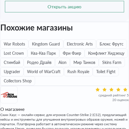
Открыть акцию
Похожие магазины
War Robots
Kingdom Guard
Electronic Arts
Блокс Фрутс
Lost Crown
Ква-Ква Парк
Фри Фаер
Конфликт Хидзюцу
Стимбай
Родео Драйв
Aion
Мир Танков
Skins Farm
Upgrader
World of WarCraft
Rush Royale
Toilet Fight
Collectors Shop
средний рейтинг 5
20 оценок
О магазине
Скин Хаус — онлайн-сервис для игроков Counter-Strike 2 (CS2), предлагающий
кейсы и инструменты для улучшения внутриигровых образов оружия, ножей и
перчаток. Платформа работает в автоматическом режиме через систему
обменов Steam, позволяя быстро получать игровые предметы и использовать