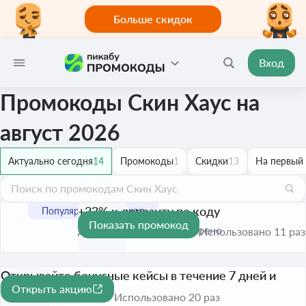
Больше скидок
Вход
Промокоды Скин Хаус на
август 2026
Актуально сегодня
14
Промокоды
1
Скидки
13
На первый 
+23% к депозиту по коду
Показать промокод
До 16 авг. 2026
Проверено
Использовано 11 раз
Открывайте бонусные кейсы в течение 7 дней и
Открыть акцию
получайте призы
Использовано 20 раз