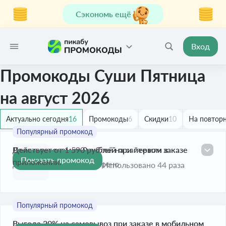
Сэкономь ещё
Вход
Промокоды Суши Пятница
на август 2026
Актуально сегодня
16
Промокоды
6
Скидки
10
На повторн
Ролл с лососем за 0 рублей при первом заказе
Действует от 1 590 рублей на сайте или в
Показать промокод
приложении.
До 6 июн. 2030
Проверено
Использовано 44 раза
Выгода 20% на самовывоз при заказе в мобильном