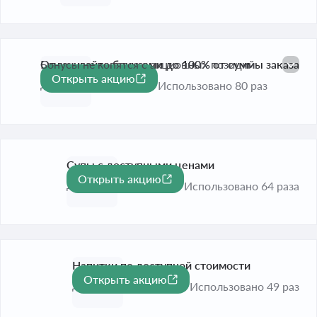
Оплачивайте бонусами до 100% от суммы заказа
Бонусы не копятся с акционных позиций.
Открыть акцию
-100%
До 31 дек. 2026
Использовано 80 раз
Супы с доступными ценами
Открыть акцию
До 31 дек. 2026
Использовано 64 раза
Напитки по доступной стоимости
Открыть акцию
До 31 дек. 2026
Использовано 49 раз