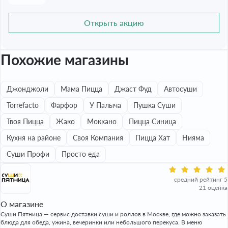
Открыть акцию
Похожие магазины
Джонджоли
Мама Пицца
Джаст Фуд
Автосуши
Torrefacto
Фарфор
У Палыча
Пушка Суши
Твоя Пицца
Жако
Моккано
Пицца Синица
Кухня на районе
Своя Компания
Пицца Хат
Нияма
Суши Профи
Просто еда
средний рейтинг 5
21 оценка
О магазине
Суши Пятница — сервис доставки суши и роллов в Москве, где можно заказать
блюда для обеда, ужина, вечеринки или небольшого перекуса. В меню