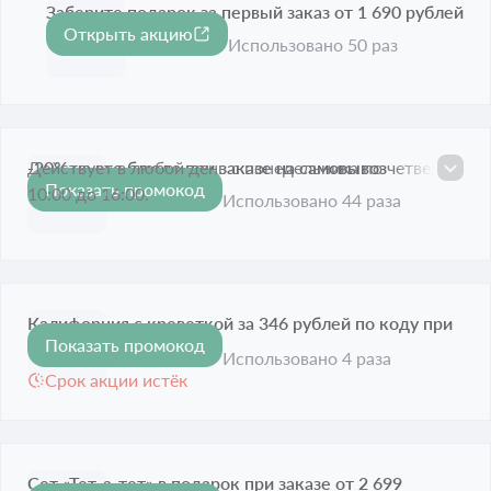
Заберите подарок за первый заказ от 1 690 рублей
Открыть акцию
Срок акции истёк
Использовано 50 раз
-20% на все блюда при заказе на самовывоз
Действует в любой день с понедельника по четверг с
Показать промокод
-20%
10:00 до 16:00.
Срок акции истёк
Использовано 44 раза
Калифорния с креветкой за 346 рублей по коду при
Показать промокод
каждом заказе
Использовано 4 раза
Срок акции истёк
Сет «Тет-а-тет» в подарок при заказе от 2 699