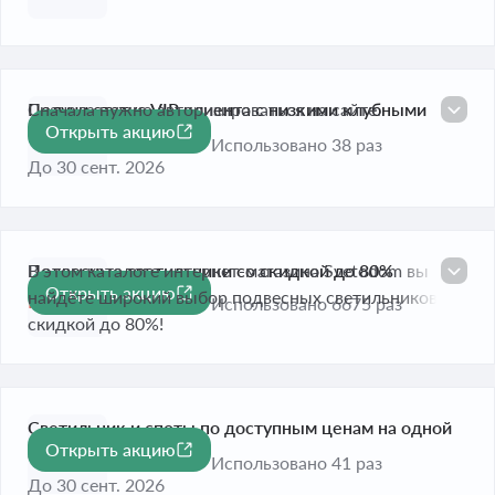
Получи статус VIP клиента с низкими клубными
Сначала нужно авторизироваться на сайте.
Открыть акцию
ценами
Использовано 38 раз
До 30 сент. 2026
Подвесные светильники со скидкой до 80%
В этом каталоге интернет-магазина Svetodom вы
Открыть акцию
-80%
найдёте широкий выбор подвесных светильников со
Истекает сегодня
Использовано 6675 раз
скидкой до 80%!
Светильник и споты по доступным ценам на одной
Открыть акцию
странице
Использовано 41 раз
До 30 сент. 2026