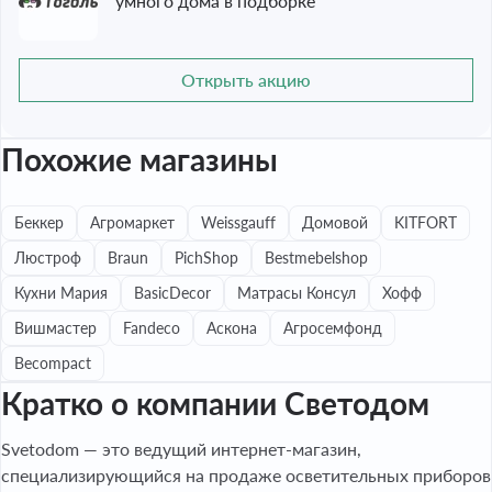
умного дома в подборке
Открыть акцию
Похожие магазины
Беккер
Агромаркет
Weissgauff
Домовой
KITFORT
Люстроф
Braun
PichShop
Bestmebelshop
Кухни Мария
BasicDecor
Матрасы Консул
Хофф
Вишмастер
Fandeco
Аскона
Агросемфонд
Becompact
Кратко о компании Светодом
Svetodom — это ведущий интернет-магазин,
специализирующийся на продаже осветительных приборов