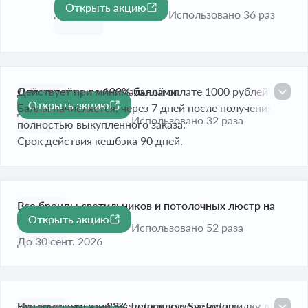
Открыть акцию
До 30 сент. 2026
Использовано 36 раз
Оплачивайте до 100% баллами
Действует при минимальной оплате 1000 рублей
Открыть акцию
-100%
Баллы начисляется, через 7 дней после получения
До 30 сент. 2026
Использовано 32 раза
полностью выкупленного заказа.
Срок действия кешбэка 90 дней.
Все бренды светильников и потолочных люстр на
Открыть акцию
одной странице
Использовано 52 раза
До 30 сент. 2026
Бра на стену до −82% дешевле в Svetodom
Интернет-магазин Svetodom предлагает скидку до