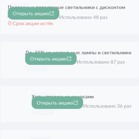
Подвесные потолочные светильники с дисконтом
Открыть акцию
-60%
до 60%
Использовано 48 раз
Срок акции истёк
До -55% на настольные лампы и светильники
Открыть акцию
-55%
Срок акции истёк
Использовано 87 раз
Хиты продаж со скидками
Открыть акцию
Срок акции истёк
Использовано 36 раз