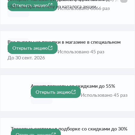
Открыть акцию
-82%
−82% на бра на стену из каталога акции.
Истекает сегодня
Использовано 6666 раз
Все выгоды на покупки в магазине в специальном
Открыть акцию
разделе
Использовано 45 раз
До 30 сент. 2026
Акция: торшеры со скидками до 55%
Открыть акцию
-55%
До 30 сент. 2026
Использовано 45 раз
Трековые системы в подборке со скидками до 30%
Открыть акцию