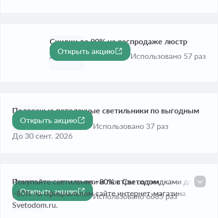
Скидки до 90% на распродаже люстр
Открыть акцию
-90%
До 30 сент. 2026
Использовано 57 раз
Подвесные потолочные светильники по выгодным
Открыть акцию
ценам
Использовано 37 раз
До 30 сент. 2026
Распродажа люстр до −80% в Светодом
Покупайте светильники и люстры со скидками до
Открыть акцию
-80%
−80% на официальном сайте интернет-магазина
Истекает сегодня
Использовано 6685 раз
Svetodom.ru.