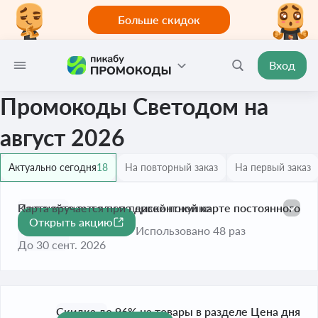
Больше скидок
Вход
Промокоды Светодом на
август 2026
Актуально сегодня
18
На повторный заказ
На первый заказ
Получайте выгоду по дисконтной карте постоянного
Карта вручается при первой покупке
Открыть акцию
клиента
Использовано 48 раз
До 30 сент. 2026
Скидка до 96% на товары в разделе Цена дня