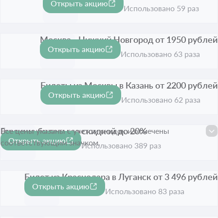
Открыть акцию
Срок акции истёк
Использовано 59 раз
Москва - Нижний Новгород от 1950 рублей
Открыть акцию
Срок акции истёк
Использовано 63 раза
Билеты из Москвы в Казань от 2200 рублей
Открыть акцию
Срок акции истёк
Использовано 62 раза
Горящие билеты со скидкой до 20%
Все цены указаны с учетом скидок и отмечены
Открыть акцию
-20%
соответствующим значком.
Срок акции истёк
Использовано 389 раз
Билет из Краснодара в Луганск от 3 496 рублей
Открыть акцию
Срок акции истёк
Использовано 83 раза