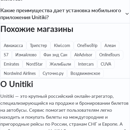
появляются специальные промокоды на популярные 
Пользователи могут получать кэшбэк за покупку билетов 
Какие преимущества дает установка мобильного
южные направления, а осенью — на маршруты для 
на Unitiki через партнерские сервисы. Размер возврата 
приложения Unitiki?
студентов. Также на сайте может быть раздел распродаж, 
может составлять, например, до 3.2% от стоимости заказа. 
где продаются билеты на несезонные рейсы со скидкой.
Похожие магазины
Установка мобильного приложения вознаграждается 
Для начисления кэшбэка обычно требуется перейти на сайт 
купоном на скидку в 50 рублей. В приложении есть раздел 
Unitiki со страницы партнера непосредственно перед 
«Купоны», где собраны все доступные пользователю акции 
покупкой.
Авиакасса
Трипстер
Kiwi.com
OneTwoTrip
Алеан
и спецпредложения. Также приложение позволяет хранить 
S7
Измайлово
Фан энд Сан
AirAdvisor
OnlineTours
информацию о всех поездках и билетах в одном месте, что 
упрощает управление бронированиями.
Emirates
NordStar
ЖилиБыли
Intercars
CUVA
Nordwind Airlines
Суточно.ру
Воздвиженское
О Unitiki
Unitiki — это крупный российский онлайн-агрегатор,
специализирующийся на продаже и бронировании билетов
на автобусы. Сервис помогает пользователям легко
находить и покупать билеты на междугородние и
пригородные рейсы по России, странам СНГ и Европе. А