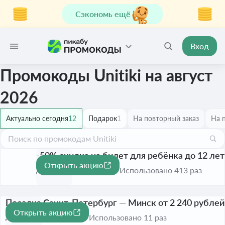
Сэкономь ещё
Вход
Промокоды Unitiki на август
2026
Актуально сегодня
12
Подарок
1
На повторный заказ
На 
-50% скидка на билет для ребёнка до 12 лет
Открыть акцию
-50%
До 31 окт. 2026
Использовано 413 раз
Поездка Санкт-Петербург — Минск от 2 240 рублей
Открыть акцию
До 31 окт. 2026
Использовано 11 раз