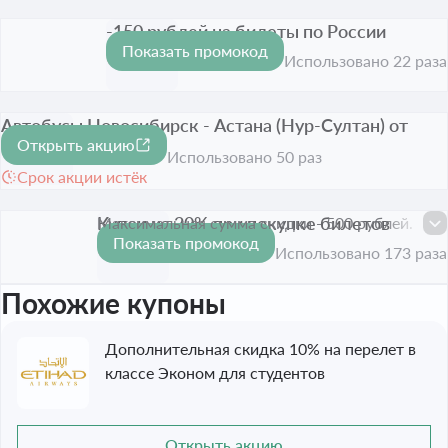
-150 рублей на билеты по России
Показать промокод
150 ₽
Срок акции истёк
Использовано 22 раза
Автобусы Новосибирск - Астана (Нур-Султан) от
Открыть акцию
7200 рублей
Использовано 50 раз
Срок акции истёк
Купон на 20% при покупке билетов
Максимальная сумма скидки - 500 рублей.
Показать промокод
-20%
Срок акции истёк
Использовано 173 раза
Похожие купоны
Дополнительная скидка 10% на перелет в
классе Эконом для студентов
Открыть акцию