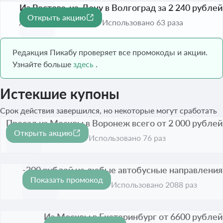
Из Ростова-на-Дону в Волгоград за 2 240 рублей
Открыть акцию
До 31 окт. 2026
Использовано 63 раза
Редакция Пикабу проверяет все промокоды и акции.
Узнайте больше
здесь
.
Истекшие купоны
Срок действия завершился, но некоторые могут сработать
Проезд из Москвы в Воронеж всего от 2 000 рублей
Открыть акцию
Срок акции истёк
Использовано 76 раз
-300 рублей на любые автобусные направления
Показать промокод
300 ₽
Срок акции истёк
Использовано 2088 раз
Из Москвы в Екатеринбург от 6600 рублей