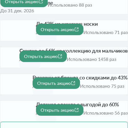
Открыть акцию
специальном разделе
-30%
Использовано 88 раз
До 31 дек. 2026
До 43% на женские носки
Открыть акцию
-43%
До 31 дек. 2026
Использовано 71 раз
Скидка до 56% на коллекцию для мальчиков
Открыть акцию
-56%
До 31 дек. 2026
Использовано 1458 раз
Рюкзаки от бренда со скидками до 43%
Открыть акцию
-43%
До 31 дек. 2026
Использовано 75 раз
Детская одежда с выгодой до 60%
Открыть акцию
-60%
До 31 дек. 2026
Использовано 56 раз