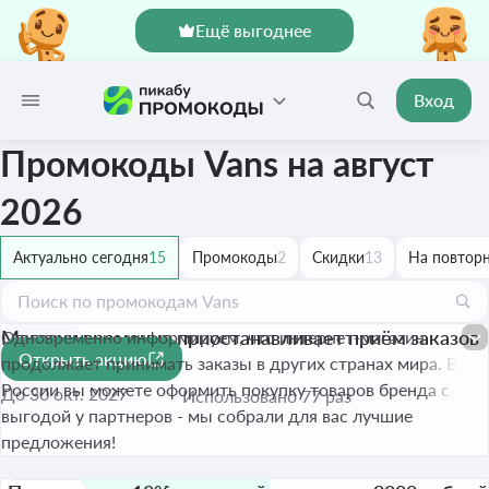
Ещё выгоднее
Вход
Промокоды Vans на август
2026
Актуально сегодня
15
Промокоды
2
Скидки
13
На повторн
Магазин временно приостанавливает приём заказов
Одновременно информируем, что интернет-магазин
Открыть акцию
из России
продолжает принимать заказы в других странах мира. В
России вы можете оформить покупку товаров бренда с
До 30 окт. 2027
Использовано 77 раз
выгодой у партнеров - мы собрали для вас лучшие
предложения!