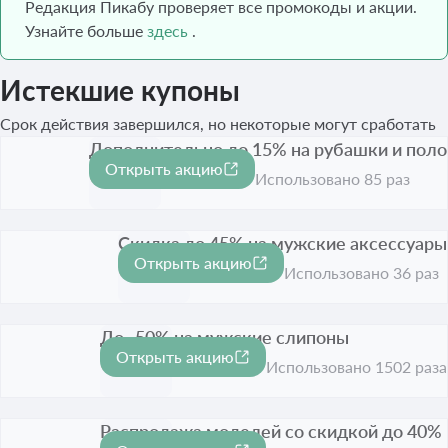
Редакция Пикабу проверяет все промокоды и акции.
Узнайте больше
здесь
.
Истекшие купоны
Срок действия завершился, но некоторые могут сработать
Дополнительно до 15% на рубашки и поло
Открыть акцию
-15%
Срок акции истёк
Использовано 85 раз
Скидка до 45% на мужские аксессуары
Открыть акцию
-45%
Срок акции истёк
Использовано 36 раз
До -50% на мужские слипоны
Открыть акцию
-50%
Срок акции истёк
Использовано 1502 раза
Распродажа моделей со скидкой до 40%