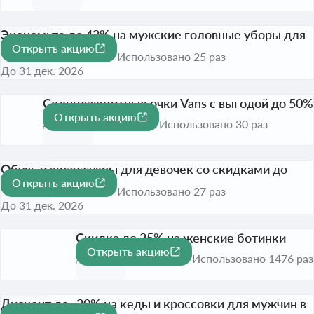
Экономьте до 43% на мужские головные уборы для
Открыть акцию
скейтбординга
-43%
Использовано 25 раз
До 31 дек. 2026
Солнцезащитные очки Vans с выгодой до 50%
Открыть акцию
-50%
До 31 дек. 2026
Использовано 30 раз
Обувь и аксессуары для девочек со скидками до
Открыть акцию
56%
-56%
Использовано 27 раз
До 31 дек. 2026
Скидка до 25% на женские ботинки
Открыть акцию
-25%
До 31 дек. 2026
Использовано 1476 раз
Дисконт до -30% на кеды и кроссовки для мужчин в