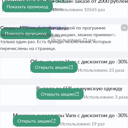
Промокод на 10% при онлайн-заказе от 2000 рублей
Показать промокод
До 31 дек. 2026
Проверено
Использовано 10565 раз
Скидка 10% на онлайн-заказ
Скидка не суммируется со скидкой по программе
Показать промокод
-10%
лояльности, со «Скидкой по акции», можно применить
До 31 дек. 2026
Проверено
Использовано 71 раз
только один раз. Есть бренды-исключения, которые
перечислены на странице.
Обувь на лето Vans с дисконтом до -30%
Открыть акцию
-30%
До 31 дек. 2026
Использовано 23 раза
Выгода до 65% на мужскую одежду
Открыть акцию
-65%
До 30 сент. 2026
Использовано 3 раза
Мужские аксессуары Vans с дисконтом до -30%
Открыть акцию
-30%
До 31 дек. 2026
Использовано 19 раз