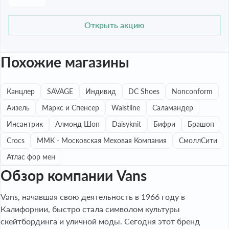
Открыть акцию
Похожие магазины
Канцлер
SAVAGE
Индивид
DC Shoes
Nonconform
Аизель
Маркс и Спенсер
Waistline
Саламандер
Инсантрик
Алмонд Шоп
Daisyknit
Бифри
Брашоп
Crocs
ММК - Московская Меховая Компания
СмоллСити
Атлас фор мен
Обзор компании Vans
Vans, начавшая свою деятельность в 1966 году в
Калифорнии, быстро стала символом культуры
скейтбординга и уличной моды. Сегодня этот бренд