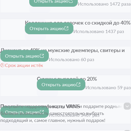
Открыть акцию
-40%
Срок акции истёк
Использовано 1472 раза
Коллекция для девочек со скидкой до 40%
Открыть акцию
-40%
Срок акции истёк
Использовано 1437 раз
Дисконт до 40% на мужские джемперы, свитеры и
Открыть акцию
кардиганы
-40%
Использовано 60 раз
Срок акции истёк
Сумки с выгодой до 20%
Открыть акцию
-20%
Срок акции истёк
Использовано 59 раз
Подарочные сертификаты VANS
Покупайте подарочную карту VANS и подарите родным и
Открыть акцию
близким возможность самостоятельно выбрать
Срок акции истёк
Использовано 3467 раз
подходящий и, самое главное, нужный подарок!