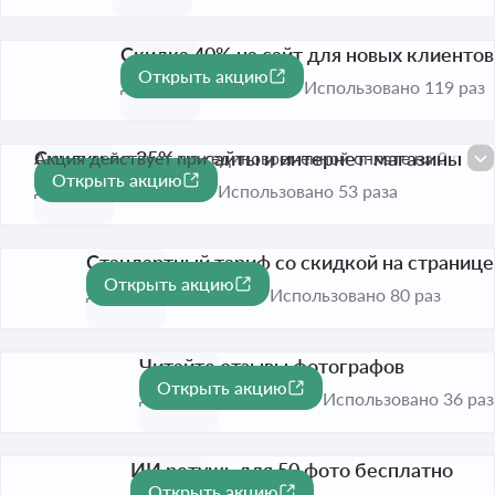
Скидка 40% на сайт для новых клиентов
Открыть акцию
-40%
До 31 дек. 2026
Использовано 119 раз
Скидки до 35% на сайты и интернет-магазины
Акция действует при единовременной оплате на 2 года.
Открыть акцию
-35%
До 31 дек. 2026
Использовано 53 раза
Стандартный тариф со скидкой на странице
Открыть акцию
До 31 дек. 2026
Использовано 80 раз
Читайте отзывы фотографов
Открыть акцию
До 31 дек. 2026
Использовано 36 раз
ИИ ретушь для 50 фото бесплатно
Открыть акцию