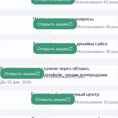
До 31 дек. 2026
Использовано 42 раза
Часто задаваемые вопросы
Открыть акцию
До 31 дек. 2026
Использовано 40 раз
Бесплатная замена дизайна сайта
Открыть акцию
До 31 дек. 2026
Использовано 30 раз
Быстрая передача съемок через облако,
Открыть акцию
брендированный интерфейс, опции доппродажи
Использовано 29 раз
До 31 дек. 2026
Бесплатный справочный центр
Открыть акцию
До 31 дек. 2026
Использовано 33 раза