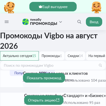
Ещё выгоднее
Вход
Промокоды Vigbo на август
2026
Актуально сегодня
15
Промокоды
1
Скидки
14
На первый 
Скидка 10% для новых клиентов
Показать промокод
-10%
До 31 дек. 2026
Проверено
Использовано 104 раза
Скидки на тарифы «Стандарт» и «Бизнес»
Открыть акцию
-10%
До 31 дек. 2026
Использовано 95 раз