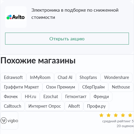
Электроника в подборке по сниженной
стоимости
Открыть акцию
Похожие магазины
Edrawsoft
InMyRoom
Chad AI
Shopfans
Wondershare
Граффити Маркет
Озон Премиум
СберПрайм
Nethouse
Физчек
HH.ru
Ezochat
Гетконтакт
Френди
Calltouch
Интернет Опрос
Allsoft
Профи.ру
средний рейтинг 5
20 оценок