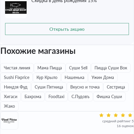
Скидка в день рождения 15%
Открыть акцию
Похожие магазины
Чистая линия
Мама Пицца
Суши Sell
Пицца Суши Вок
Sushi Fixprice
Кур Крыло
Нашенька
Ужин Дома
Ниндзя Фуд
Суши Пятница
Вкусно и точка
Сестрица
Хигаси
Бахрома
Foodtaxi
С.Пудовъ
Фишка Суши
Жако
средний рейтинг 5
16 оценок