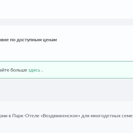
овне по доступным ценам
найте больше
здесь
.
ории в Парк-Отеле «Воздвиженское» для многодетных семе