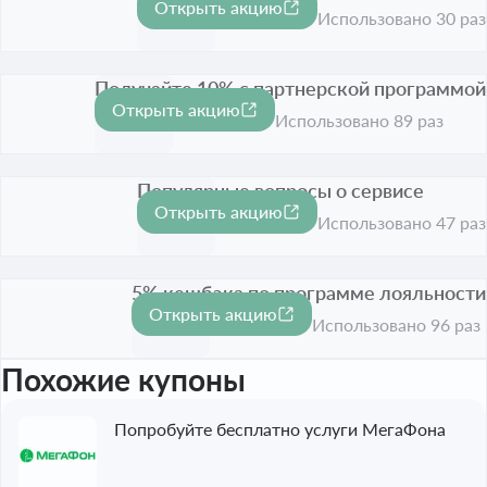
Открыть акцию
Срок акции истёк
Использовано 30 раз
Получайте 10% с партнерской программой
Открыть акцию
-10%
Срок акции истёк
Использовано 89 раз
Популярные вопросы о сервисе
Открыть акцию
Срок акции истёк
Использовано 47 раз
5% кешбэка по программе лояльности
Открыть акцию
-5%
Срок акции истёк
Использовано 96 раз
Похожие купоны
Попробуйте бесплатно услуги МегаФона