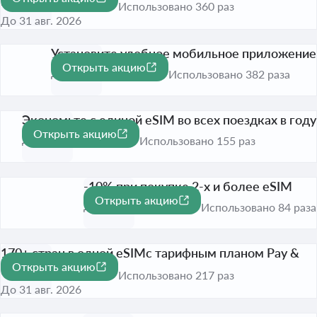
программе
Использовано 360 раз
До 31 авг. 2026
Установите удобное мобильное приложение
Открыть акцию
До 31 авг. 2026
Использовано 382 раза
Экономьте с единой eSIM во всех поездках в году
Открыть акцию
До 31 авг. 2026
Использовано 155 раз
-10% при покупке 2-х и более eSIM
Открыть акцию
-10%
До 31 авг. 2026
Использовано 84 раза
170+ стран в одной eSIMс тарифным планом Pay &
Открыть акцию
Fly
Использовано 217 раз
До 31 авг. 2026