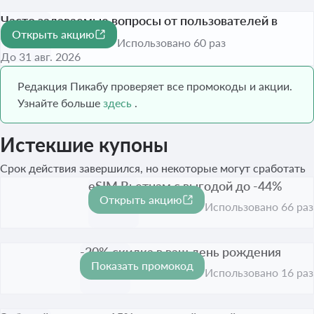
Часто задаваемые вопросы от пользователей в
Открыть акцию
одном разделе
Использовано 60 раз
До 31 авг. 2026
Редакция Пикабу проверяет все промокоды и акции.
Узнайте больше
здесь
.
Истекшие купоны
Срок действия завершился, но некоторые могут сработать
eSIM Вьетнам с выгодой до -44%
Открыть акцию
-44%
Срок акции истёк
Использовано 66 раз
-20% скидка в ваш день рождения
Показать промокод
-20%
Срок акции истёк
Использовано 16 раз