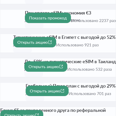
При оплате eSIM: экономия €3
Показать промокод
До 31 дек. 2026
Проверено
Использовано 2237 раз
Туристические eSIM в Египет с выгодой до 52%
Открыть акцию
-52%
До 31 авг. 2026
Использовано 921 раз
До -58% на туристические eSIM в Таиланд
Открыть акцию
-58%
До 31 авг. 2026
Использовано 532 раза
Глобальный Плюс план с выгодой до 29%
Открыть акцию
-29%
До 31 авг. 2026
Использовано 701 раз
Бонус €5 за приведенного друга по реферальной
Открыть акцию