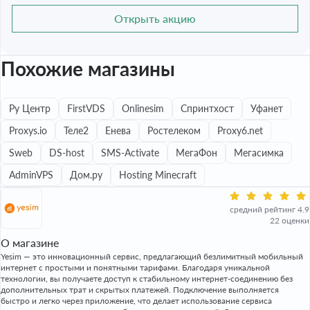
Открыть акцию
Похожие магазины
Ру Центр
FirstVDS
Onlinesim
Спринтхост
Уфанет
Proxys.io
Теле2
Енева
Ростелеком
Proxy6.net
Sweb
DS-host
SMS-Activate
МегаФон
Мегасимка
AdminVPS
Дом.ру
Hosting Minecraft
средний рейтинг 4.9
22 оценки
О магазине
Yesim — это инновационный сервис, предлагающий безлимитный мобильный
интернет с простыми и понятными тарифами. Благодаря уникальной
технологии, вы получаете доступ к стабильному интернет-соединению без
дополнительных трат и скрытых платежей. Подключение выполняется
быстро и легко через приложение, что делает использование сервиса