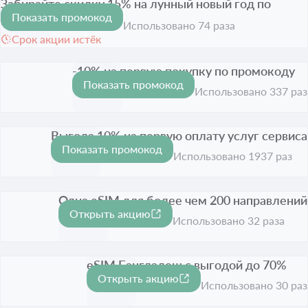
Забирайте скидку 15% на лунный новый год по
Показать промокод
купону
-15%
Использовано 74 раза
Срок акции истёк
-10% на первую покупку по промокоду
Показать промокод
-10%
Срок акции истёк
Использовано 337 раз
Выгода 10% на первую оплату услуг сервиса
Показать промокод
-10%
Срок акции истёк
Использовано 1937 раз
Одна eSIM для более чем 200 направлений
Открыть акцию
Срок акции истёк
Использовано 32 раза
eSIM Бангладеш с выгодой до 70%
Открыть акцию
-70%
Срок акции истёк
Использовано 30 раз