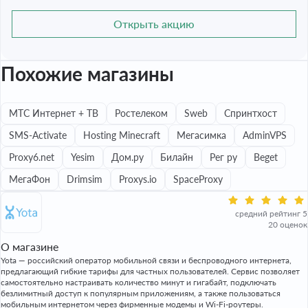
Открыть акцию
Похожие магазины
МТС Интернет + ТВ
Ростелеком
Sweb
Спринтхост
SMS-Activate
Hosting Minecraft
Мегасимка
AdminVPS
Proxy6.net
Yesim
Дом.ру
Билайн
Рег ру
Beget
МегаФон
Drimsim
Proxys.io
SpaceProxy
средний рейтинг 5
20 оценок
О магазине
Yota — российский оператор мобильной связи и беспроводного интернета,
предлагающий гибкие тарифы для частных пользователей. Сервис позволяет
самостоятельно настраивать количество минут и гигабайт, подключать
безлимитный доступ к популярным приложениям, а также пользоваться
мобильным интернетом через фирменные модемы и Wi-Fi-роутеры.